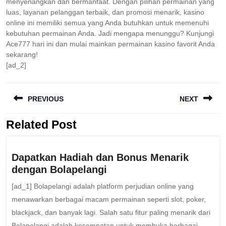
menyenangkan dan bermanfaat. Dengan pilihan permainan yang
luas, layanan pelanggan terbaik, dan promosi menarik, kasino
online ini memiliki semua yang Anda butuhkan untuk memenuhi
kebutuhan permainan Anda. Jadi mengapa menunggu? Kunjungi
Ace777 hari ini dan mulai mainkan permainan kasino favorit Anda
sekarang!
[ad_2]
Post
PREVIOUS
NEXT
navigation
Related Post
Previous
Next
post:
post:
Dapatkan Hadiah dan Bonus Menarik
Dapatkan
dengan Bolapelangi
Hadiah
[ad_1] Bolapelangi adalah platform perjudian online yang
dan
menawarkan berbagai macam permainan seperti slot, poker,
Bonus
blackjack, dan banyak lagi. Salah satu fitur paling menarik dari
Menarik
Bolapelangi adalah kesempatan untuk membuka berbagai