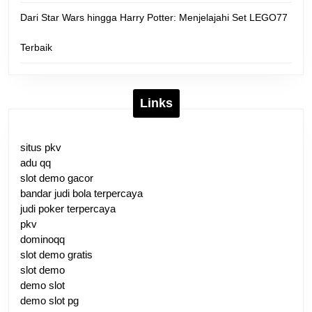
Dari Star Wars hingga Harry Potter: Menjelajahi Set LEGO77
Terbaik
Links
situs pkv
adu qq
slot demo gacor
bandar judi bola terpercaya
judi poker terpercaya
pkv
dominoqq
slot demo gratis
slot demo
demo slot
demo slot pg