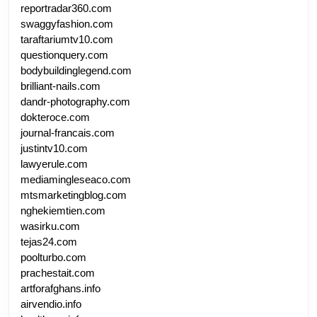
reportradar360.com
swaggyfashion.com
taraftariumtv10.com
questionquery.com
bodybuildinglegend.com
brilliant-nails.com
dandr-photography.com
dokteroce.com
journal-francais.com
justintv10.com
lawyerule.com
mediamingleseaco.com
mtsmarketingblog.com
nghekiemtien.com
wasirku.com
tejas24.com
poolturbo.com
prachestait.com
artforafghans.info
airvendio.info