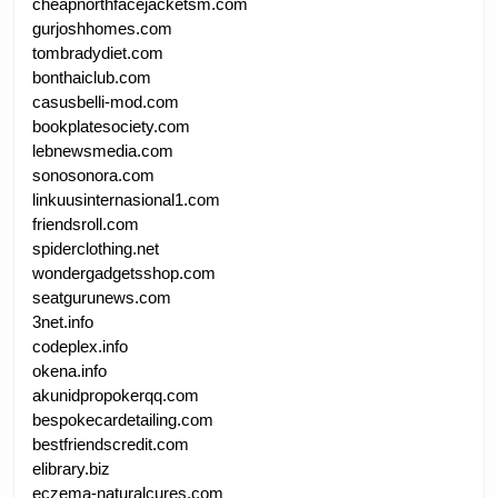
cheapnorthfacejacketsm.com
gurjoshhomes.com
tombradydiet.com
bonthaiclub.com
casusbelli-mod.com
bookplatesociety.com
lebnewsmedia.com
sonosonora.com
linkuusinternasional1.com
friendsroll.com
spiderclothing.net
wondergadgetsshop.com
seatgurunews.com
3net.info
codeplex.info
okena.info
akunidpropokerqq.com
bespokecardetailing.com
bestfriendscredit.com
elibrary.biz
eczema-naturalcures.com