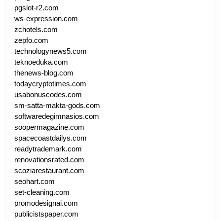
pgslot-r2.com
ws-expression.com
zchotels.com
zepfo.com
technologynews5.com
teknoeduka.com
thenews-blog.com
todaycryptotimes.com
usabonuscodes.com
sm-satta-makta-gods.com
softwaredegimnasios.com
soopermagazine.com
spacecoastdailys.com
readytrademark.com
renovationsrated.com
scoziarestaurant.com
seohart.com
set-cleaning.com
promodesignai.com
publicistspaper.com