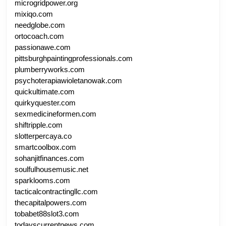
microgridpower.org
mixiqo.com
needglobe.com
ortocoach.com
passionawe.com
pittsburghpaintingprofessionals.com
plumberryworks.com
psychoterapiawioletanowak.com
quickultimate.com
quirkyquester.com
sexmedicineformen.com
shiftripple.com
slotterpercaya.co
smartcoolbox.com
sohanjitfinances.com
soulfulhousemusic.net
sparklooms.com
tacticalcontractingllc.com
thecapitalpowers.com
tobabet88slot3.com
todayscurrentnews.com