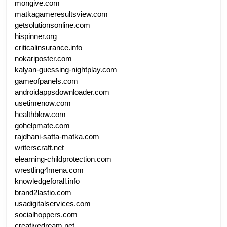
mongive.com
matkagameresultsview.com
getsolutionsonline.com
hispinner.org
criticalinsurance.info
nokariposter.com
kalyan-guessing-nightplay.com
gameofpanels.com
androidappsdownloader.com
usetimenow.com
healthblow.com
gohelpmate.com
rajdhani-satta-matka.com
writerscraft.net
elearning-childprotection.com
wrestling4mena.com
knowledgeforall.info
brand2lastio.com
usadigitalservices.com
socialhoppers.com
creativedream.net