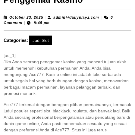
October
admin@dailyplay
October 23, 2025
|
admin@dailyplayz.com
|
0
23,
Comment
|
8:45 pm
2025
Categories:
Judi Slot
[ad_1]
Jika Anda seorang penggemar kasino yang mencari tujuan akhir
untuk memenuhi kebutuhan permainan Anda, Anda bisa
mengunjungi Ace777. Kasino online ini adalah toko serba ada
untuk segala hal yang berhubungan dengan kasino, menawarkan
berbagai macam permainan, layanan pelanggan terbaik, dan
promosi menarik.
Ace777 terkenal dengan beragam pilihan permainannya, termasuk
judul populer seperti slot, blackjack, roulette, dan banyak lagi. Baik
Anda seorang profesional berpengalaman atau pendatang baru di
dunia game online, Anda pasti menemukan sesuatu yang sesuai
dengan preferensi Anda di Ace777. Situs ini juga terus