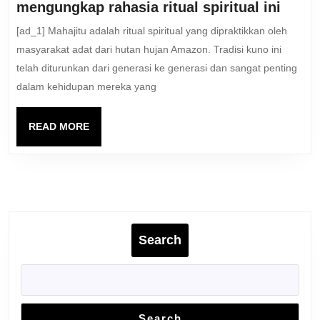
Asal
mengungkap rahasia ritual spiritual ini
dan
[ad_1] Mahajitu adalah ritual spiritual yang dipraktikkan oleh
penti
masyarakat adat dari hutan hujan Amazon. Tradisi kuno ini
Mahaj
telah diturunkan dari generasi ke generasi dan sangat penting
meng
dalam kehidupan mereka yang
rahas
ritual
spirit
READ
READ MORE
MORE
ini
Search
Search