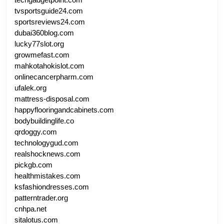
tvsportsguide24.com
sportsreviews24.com
dubai360blog.com
lucky77slot.org
growmefast.com
mahkotahokislot.com
onlinecancerpharm.com
ufalek.org
mattress-disposal.com
happyflooringandcabinets.com
bodybuildinglife.co
qrdoggy.com
technologygud.com
realshocknews.com
pickgb.com
healthmistakes.com
ksfashiondresses.com
patterntrader.org
cnhpa.net
sitalotus.com