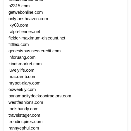
n2315.com
getwebonline.com
onlyfansheaven.com
lky08.com
ralph-fiennes.net
fielder-maximum-discount.net
fitfllex.com
genesisbusinesscredit.com
inforuang.com
kindsmarket.com
luvelylife.com
macramb.com
mypet-diary.com
oxweekly.com
panamacitydeckcontractors.com
westfashions.com
toolshandy.com
travelstager.com
trendinspires.com
rannyephul.com