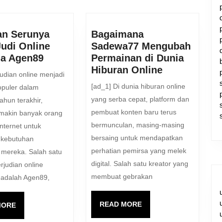
post:
n Serunya
Bagaimana
Judi Online
Sadewa77 Mengubah
Temukan
a Agen89
Permainan di Dunia
Serunya
Bagaimana
Hiburan Online
judian online menjadi
Dunia
Sadewa77
[ad_1] Di dunia hiburan online
opuler dalam
Judi
Mengubah
yang serba cepat, platform dan
ahun terakhir,
Online
Permainan
pembuat konten baru terus
makin banyak orang
bersama
di
bermunculan, masing-masing
internet untuk
Agen89
Dunia
bersaing untuk mendapatkan
kebutuhan
Hiburan
perhatian pemirsa yang melek
Online
mereka. Salah satu
digital. Salah satu kreator yang
rjudian online
membuat gebrakan
 adalah Agen89,
READ
READ MORE
READ
MORE
MORE
MORE