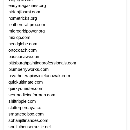
easymagazines.org
hirfanjilasmi.com
hometricks.org
leathercraftpro.com
microgridpower.org
mixiqo.com
needglobe.com
ortocoach.com
passionawe.com
pittsburghpaintingprofessionals.com
plumberryworks.com
psychoterapiawioletanowak.com
quickultimate.com
quirkyquester.com
sexmedicineformen.com
shiftripple.com
slotterpercaya.co
smartcoolbox.com
sohanjitfinances.com
soulfulhousemusic.net