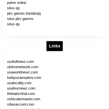
poker online
situs qq
pkv games bandarqq
situs pkv games
situs qq
Links
usafullnewz.com
uktimenetwork.com
usaworldnewz.com
todayusaexplore.com
usalocality.com
usafournewz.com
thebalochhal.com
vehicularmaster.com
vibesaccent.com