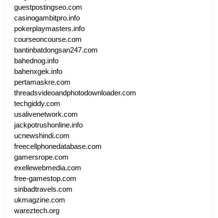
guestpostingseo.com
casinogambitpro.info
pokerplaymasters.info
courseoncourse.com
bantinbatdongsan247.com
bahednog.info
bahenxgek.info
pertamaskre.com
threadsvideoandphotodownloader.com
techgiddy.com
usalivenetwork.com
jackpotrushonline.info
ucnewshindi.com
freecellphonedatabase.com
gamersrope.com
exellewebmedia.com
free-gamestop.com
sinbadtravels.com
ukmagzine.com
wareztech.org