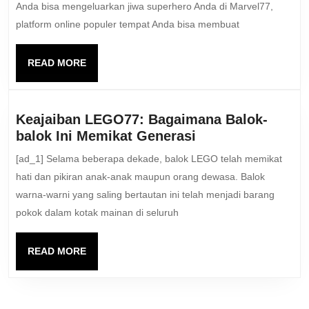
Anda bisa mengeluarkan jiwa superhero Anda di Marvel77,
di
platform online populer tempat Anda bisa membuat
Marvel77:
Panduan
Pemula
READ
READ MORE
MORE
Keajaiban LEGO77: Bagaimana Balok-
Keajaiban
balok Ini Memikat Generasi
LEGO77:
[ad_1] Selama beberapa dekade, balok LEGO telah memikat
Bagaimana
hati dan pikiran anak-anak maupun orang dewasa. Balok
Balok-
warna-warni yang saling bertautan ini telah menjadi barang
balok
pokok dalam kotak mainan di seluruh
Ini
Memikat
Generasi
READ
READ MORE
MORE