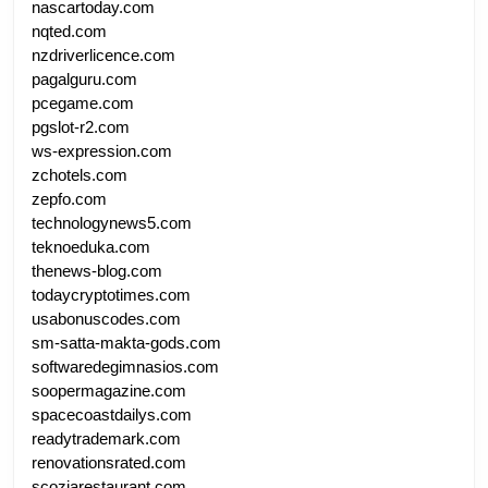
nascartoday.com
nqted.com
nzdriverlicence.com
pagalguru.com
pcegame.com
pgslot-r2.com
ws-expression.com
zchotels.com
zepfo.com
technologynews5.com
teknoeduka.com
thenews-blog.com
todaycryptotimes.com
usabonuscodes.com
sm-satta-makta-gods.com
softwaredegimnasios.com
soopermagazine.com
spacecoastdailys.com
readytrademark.com
renovationsrated.com
scoziarestaurant.com