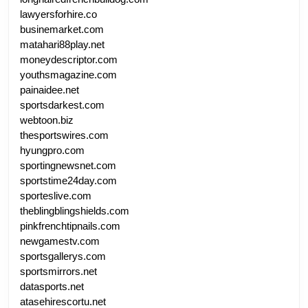
lawyersforhire.co
businemarket.com
matahari88play.net
moneydescriptor.com
youthsmagazine.com
painaidee.net
sportsdarkest.com
webtoon.biz
thesportswires.com
hyungpro.com
sportingnewsnet.com
sportstime24day.com
sporteslive.com
theblingblingshields.com
pinkfrenchtipnails.com
newgamestv.com
sportsgallerys.com
sportsmirrors.net
datasports.net
atasehirescortu.net