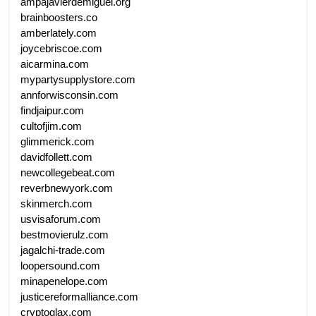
ampajavierdemiguel.org
brainboosters.co
amberlately.com
joycebriscoe.com
aicarmina.com
mypartysupplystore.com
annforwisconsin.com
findjaipur.com
cultofjim.com
glimmerick.com
davidfollett.com
newcollegebeat.com
reverbnewyork.com
skinmerch.com
usvisaforum.com
bestmovierulz.com
jagalchi-trade.com
loopersound.com
minapenelope.com
justicereformalliance.com
cryptoglax.com