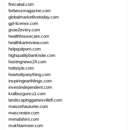
firecabal.com
forbessmagazine.com
globalmarketlivetoday.com
gpl-license.com
grow2every.com
healthhousecare.com
healthkartreview.com
helpquitporn.com
highqualitybanknote.com
hostingnews24.com
hottstyle.com
howtodiyanything.com
inspiringearthlings.com
investindependent.com
kralbozguncu1.com
landscapinggainesvillefl.com
maisonhauturier.com
mascreator.com
menafahmi.com
mukhtarmeer.com