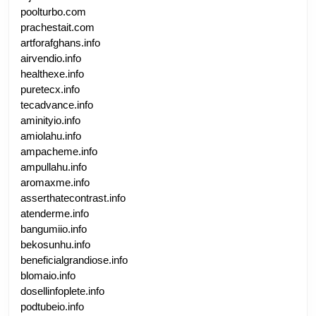
poolturbo.com
prachestait.com
artforafghans.info
airvendio.info
healthexe.info
puretecx.info
tecadvance.info
aminityio.info
amiolahu.info
ampacheme.info
ampullahu.info
aromaxme.info
asserthatecontrast.info
atenderme.info
bangumiio.info
bekosunhu.info
beneficialgrandiose.info
blomaio.info
dosellinfoplete.info
podtubeio.info