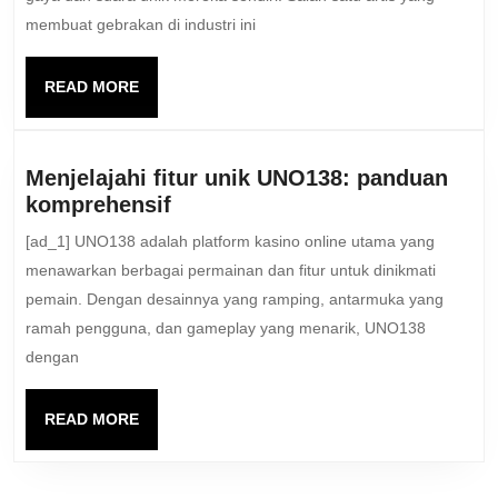
dalam
membuat gebrakan di industri ini
Hip
Hop
READ
READ MORE
MORE
Menjelajahi fitur unik UNO138: panduan
Menjelajahi
komprehensif
fitur
[ad_1] UNO138 adalah platform kasino online utama yang
unik
menawarkan berbagai permainan dan fitur untuk dinikmati
UNO138:
pemain. Dengan desainnya yang ramping, antarmuka yang
panduan
ramah pengguna, dan gameplay yang menarik, UNO138
komprehensif
dengan
READ
READ MORE
MORE