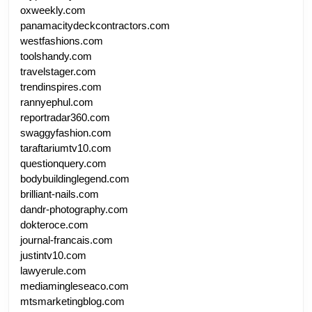
oxweekly.com
panamacitydeckcontractors.com
westfashions.com
toolshandy.com
travelstager.com
trendinspires.com
rannyephul.com
reportradar360.com
swaggyfashion.com
taraftariumtv10.com
questionquery.com
bodybuildinglegend.com
brilliant-nails.com
dandr-photography.com
dokteroce.com
journal-francais.com
justintv10.com
lawyerule.com
mediamingleseaco.com
mtsmarketingblog.com