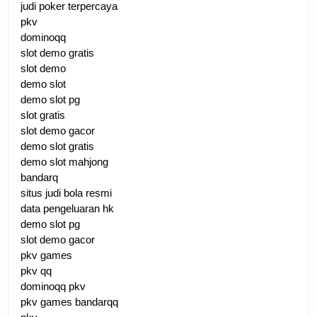
judi poker terpercaya
pkv
dominoqq
slot demo gratis
slot demo
demo slot
demo slot pg
slot gratis
slot demo gacor
demo slot gratis
demo slot mahjong
bandarq
situs judi bola resmi
data pengeluaran hk
demo slot pg
slot demo gacor
pkv games
pkv qq
dominoqq pkv
pkv games bandarqq