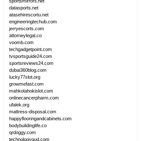
sportsmirrors.net
datasports.net
atasehirescortu.net
engineeringtechub.com
jerryescorts.com
attorneylegal.co
voomb.com
techgadgetpoint.com
tvsportsguide24.com
sportsreviews24.com
dubai360blog.com
lucky77slot.org
growmefast.com
mahkotahokislot.com
onlinecancerpharm.com
ufalek.org
mattress-disposal.com
happyflooringandcabinets.com
bodybuildinglife.co
qrdoggy.com
technologygud.com