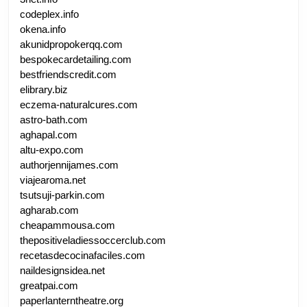
codeplex.info
okena.info
akunidpropokerqq.com
bespokecardetailing.com
bestfriendscredit.com
elibrary.biz
eczema-naturalcures.com
astro-bath.com
aghapal.com
altu-expo.com
authorjennijames.com
viajearoma.net
tsutsuji-parkin.com
agharab.com
cheapammousa.com
thepositiveladiessoccerclub.com
recetasdecocinafaciles.com
naildesignsidea.net
greatpai.com
paperlanterntheatre.org