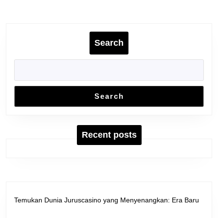
Search
Search
Recent posts
Temukan Dunia Juruscasino yang Menyenangkan: Era Baru