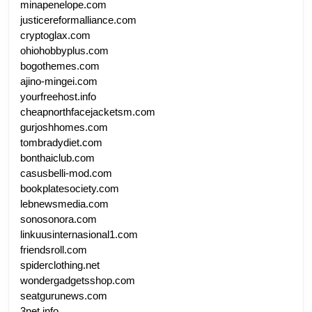
minapenelope.com
justicereformalliance.com
cryptoglax.com
ohiohobbyplus.com
bogothemes.com
ajino-mingei.com
yourfreehost.info
cheapnorthfacejacketsm.com
gurjoshhomes.com
tombradydiet.com
bonthaiclub.com
casusbelli-mod.com
bookplatesociety.com
lebnewsmedia.com
sonosonora.com
linkuusinternasional1.com
friendsroll.com
spiderclothing.net
wondergadgetsshop.com
seatgurunews.com
3net.info