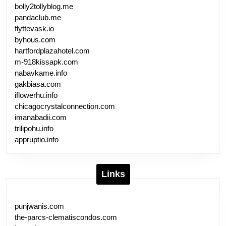
bolly2tollyblog.me
pandaclub.me
flyttevask.io
byhous.com
hartfordplazahotel.com
m-918kissapk.com
nabavkame.info
gakbiasa.com
iflowerhu.info
chicagocrystalconnection.com
imanabadii.com
trilipohu.info
appruptio.info
Links
punjwanis.com
the-parcs-clematiscondos.com