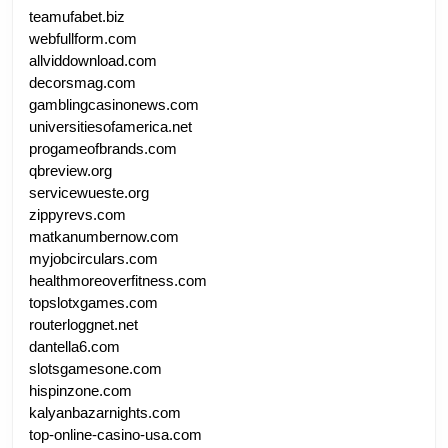
teamufabet.biz
webfullform.com
allviddownload.com
decorsmag.com
gamblingcasinonews.com
universitiesofamerica.net
progameofbrands.com
qbreview.org
servicewueste.org
zippyrevs.com
matkanumbernow.com
myjobcirculars.com
healthmoreoverfitness.com
topslotxgames.com
routerloggnet.net
dantella6.com
slotsgamesone.com
hispinzone.com
kalyanbazarnights.com
top-online-casino-usa.com