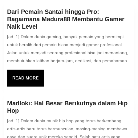
Dari Pemain Santai hingga Pro:
Bagaimana Madura88 Membantu Gamer
Dari
Naik Level
Pemain
[ad_1] Dalam dunia gaming, banyak pemain yang bermimpi
Santai
untuk beralih dari pemain biasa menjadi gamer profesional.
hingga
Jalan untuk menjadi seorang profesional bisa jadi menantang,
Pro:
membutuhkan latihan berjam-jam, dedikasi, dan pemahaman
Bagaimana
Madura88
Membantu
READ
READ MORE
MORE
Gamer
Naik
Level
Madloki: Hal Besar Berikutnya dalam Hip
Madloki:
Hop
Hal
[ad_1] Dalam dunia musik hip hop yang terus berkembang,
Besar
artis-artis baru terus bermunculan, masing-masing membawa
Berikutnya
gaya dan suara unik mereka sendiri. Salah satu artis yang