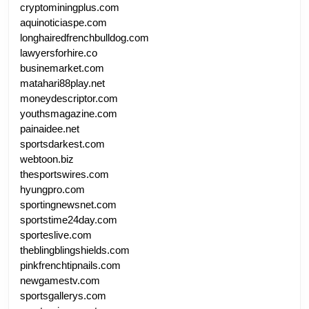
cryptominingplus.com
aquinoticiaspe.com
longhairedfrenchbulldog.com
lawyersforhire.co
businemarket.com
matahari88play.net
moneydescriptor.com
youthsmagazine.com
painaidee.net
sportsdarkest.com
webtoon.biz
thesportswires.com
hyungpro.com
sportingnewsnet.com
sportstime24day.com
sporteslive.com
theblingblingshields.com
pinkfrenchtipnails.com
newgamestv.com
sportsgallerys.com