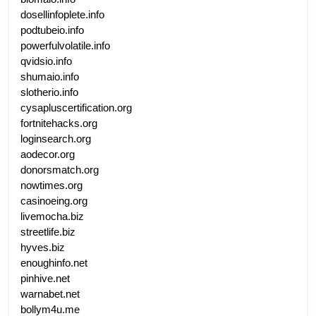
dosellinfoplete.info
podtubeio.info
powerfulvolatile.info
qvidsio.info
shumaio.info
slotherio.info
cysapluscertification.org
fortnitehacks.org
loginsearch.org
aodecor.org
donorsmatch.org
nowtimes.org
casinoeing.org
livemocha.biz
streetlife.biz
hyves.biz
enoughinfo.net
pinhive.net
warnabet.net
bollym4u.me