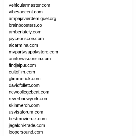
vehicularmaster.com
vibesaccent.com
ampajavierdemiguel.org
brainboosters.co
amberlately.com
joycebriscoe.com
aicarmina.com
mypartysupplystore.com
annforwisconsin.com
findjaipur.com
cultofjim.com
glimmerick.com
davidfollett.com
newcollegebeat.com
reverbnewyork.com
skinmerch.com
usvisaforum.com
bestmovierulz.com
jagalchi-trade.com
loopersound.com