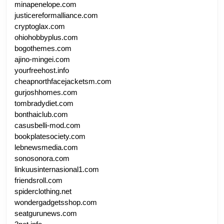
minapenelope.com
justicereformalliance.com
cryptoglax.com
ohiohobbyplus.com
bogothemes.com
ajino-mingei.com
yourfreehost.info
cheapnorthfacejacketsm.com
gurjoshhomes.com
tombradydiet.com
bonthaiclub.com
casusbelli-mod.com
bookplatesociety.com
lebnewsmedia.com
sonosonora.com
linkuusinternasional1.com
friendsroll.com
spiderclothing.net
wondergadgetsshop.com
seatgurunews.com