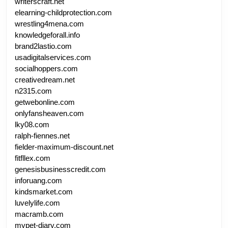
writerscraft.net
elearning-childprotection.com
wrestling4mena.com
knowledgeforall.info
brand2lastio.com
usadigitalservices.com
socialhoppers.com
creativedream.net
n2315.com
getwebonline.com
onlyfansheaven.com
lky08.com
ralph-fiennes.net
fielder-maximum-discount.net
fitfllex.com
genesisbusinesscredit.com
inforuang.com
kindsmarket.com
luvelylife.com
macramb.com
mypet-diary.com