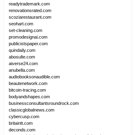
readytrademark.com
renovationsrated.com
scoziarestaurant.com
seohart.com
set-cleaning.com
promodesignai.com
publicistspaper.com
quindaily.com
abosulte.com
aiverse24.com
anubella.com
audiobooksonaudible.com
beautenetwork.com
bitcoin-tracing.com
bodyandshapes.com
businessconsultantsroundrock.com
classicglobalnews.com
cybercusp.com
britaintt.com
deconds.com