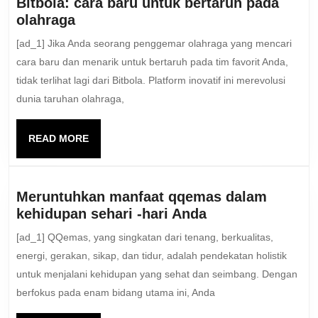
Bitbola: cara baru untuk bertaruh pada
Temukan
olahraga
dunia
[ad_1] Jika Anda seorang penggemar olahraga yang mencari
yang
cara baru dan menarik untuk bertaruh pada tim favorit Anda,
menarik
tidak terlihat lagi dari Bitbola. Platform inovatif ini merevolusi
dari
dunia taruhan olahraga,
Bitbola:
cara
baru
READ
READ MORE
MORE
untuk
bertaruh
pada
Meruntuhkan manfaat qqemas dalam
olahraga
Meruntuhkan
kehidupan sehari -hari Anda
manfaat
[ad_1] QQemas, yang singkatan dari tenang, berkualitas,
qqemas
energi, gerakan, sikap, dan tidur, adalah pendekatan holistik
dalam
untuk menjalani kehidupan yang sehat dan seimbang. Dengan
kehidupan
berfokus pada enam bidang utama ini, Anda
sehari
-