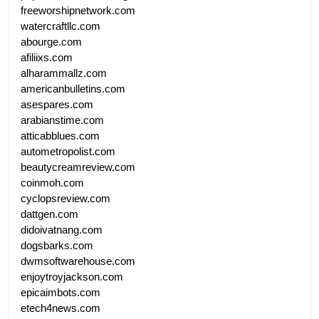
freeworshipnetwork.com
watercraftllc.com
abourge.com
afiliixs.com
alharammallz.com
americanbulletins.com
asespares.com
arabianstime.com
atticabblues.com
autometropolist.com
beautycreamreview.com
coinmoh.com
cyclopsreview.com
dattgen.com
didoivatnang.com
dogsbarks.com
dwmsoftwarehouse.com
enjoytroyjackson.com
epicaimbots.com
etech4news.com