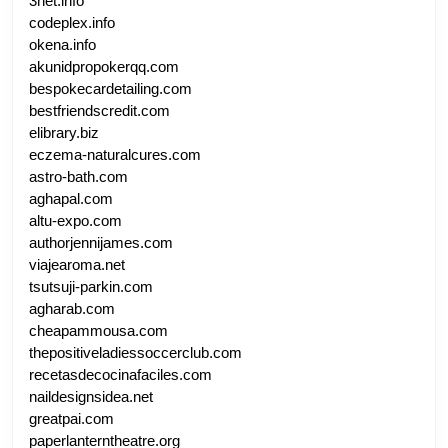
3net.info
codeplex.info
okena.info
akunidpropokerqq.com
bespokecardetailing.com
bestfriendscredit.com
elibrary.biz
eczema-naturalcures.com
astro-bath.com
aghapal.com
altu-expo.com
authorjennijames.com
viajearoma.net
tsutsuji-parkin.com
agharab.com
cheapammousa.com
thepositiveladiessoccerclub.com
recetasdecocinafaciles.com
naildesignsidea.net
greatpai.com
paperlanterntheatre.org