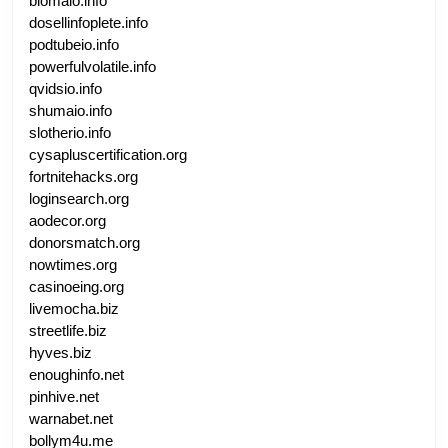
blomaio.info
dosellinfoplete.info
podtubeio.info
powerfulvolatile.info
qvidsio.info
shumaio.info
slotherio.info
cysapluscertification.org
fortnitehacks.org
loginsearch.org
aodecor.org
donorsmatch.org
nowtimes.org
casinoeing.org
livemocha.biz
streetlife.biz
hyves.biz
enoughinfo.net
pinhive.net
warnabet.net
bollym4u.me