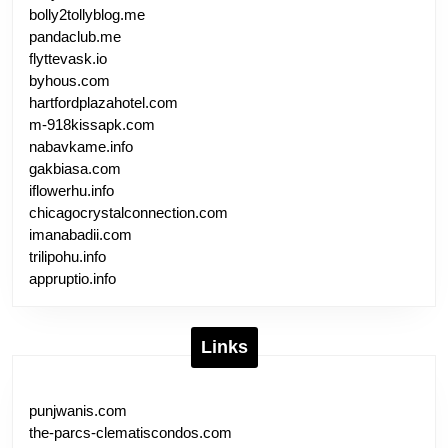
bolly2tollyblog.me
pandaclub.me
flyttevask.io
byhous.com
hartfordplazahotel.com
m-918kissapk.com
nabavkame.info
gakbiasa.com
iflowerhu.info
chicagocrystalconnection.com
imanabadii.com
trilipohu.info
appruptio.info
Links
punjwanis.com
the-parcs-clematiscondos.com