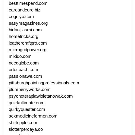
besttimespend.com
careandcure.biz
cogniyo.com
easymagazines.org
hirfanjilasmi.com
hometricks.org
leathercraftpro.com
microgridpower.org
mixiqo.com
needglobe.com
ortocoach.com
passionawe.com
pittsburghpaintingprofessionals.com
plumberryworks.com
psychoterapiawioletanowak.com
quickultimate.com
quirkyquester.com
sexmedicineformen.com
shiftripple.com
slotterpercaya.co