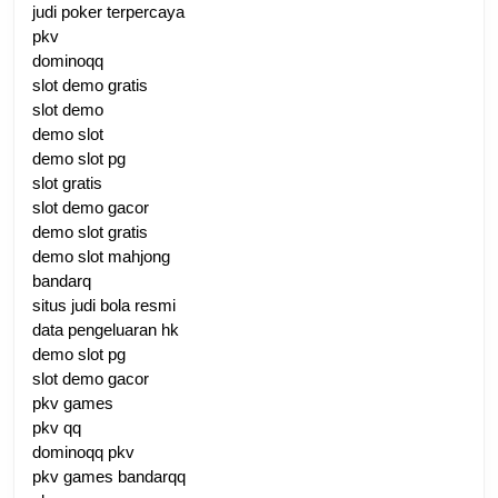
judi poker terpercaya
pkv
dominoqq
slot demo gratis
slot demo
demo slot
demo slot pg
slot gratis
slot demo gacor
demo slot gratis
demo slot mahjong
bandarq
situs judi bola resmi
data pengeluaran hk
demo slot pg
slot demo gacor
pkv games
pkv qq
dominoqq pkv
pkv games bandarqq