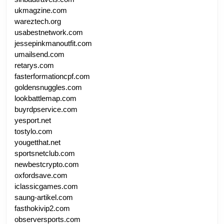
ukmagzine.com
wareztech.org
usabestnetwork.com
jessepinkmanoutfit.com
umailsend.com
retarys.com
fasterformationcpf.com
goldensnuggles.com
lookbattlemap.com
buyrdpservice.com
yesport.net
tostylo.com
yougetthat.net
sportsnetclub.com
newbestcrypto.com
oxfordsave.com
iclassicgames.com
saung-artikel.com
fasthokivip2.com
observersports.com