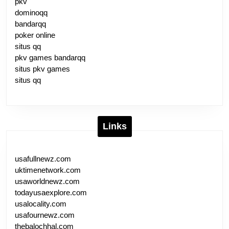
pkv
dominoqq
bandarqq
poker online
situs qq
pkv games bandarqq
situs pkv games
situs qq
Links
usafullnewz.com
uktimenetwork.com
usaworldnewz.com
todayusaexplore.com
usalocality.com
usafournewz.com
thebalochhal.com