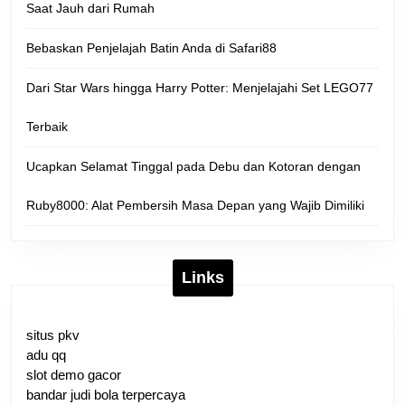
Saat Jauh dari Rumah
Bebaskan Penjelajah Batin Anda di Safari88
Dari Star Wars hingga Harry Potter: Menjelajahi Set LEGO77
Terbaik
Ucapkan Selamat Tinggal pada Debu dan Kotoran dengan
Ruby8000: Alat Pembersih Masa Depan yang Wajib Dimiliki
Links
situs pkv
adu qq
slot demo gacor
bandar judi bola terpercaya