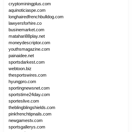
cryptominingplus.com
aquinoticiaspe.com
longhairedfrenchbulldog.com
lawyersforhire.co
businemarket.com
matahari88play.net
moneydescriptor.com
youthsmagazine.com
painaidee.net
sportsdarkest.com
webtoon.biz
thesportswires.com
hyungpro.com
sportingnewsnet.com
sportstime24day.com
sporteslive.com
theblingblingshields.com
pinkfrenchtipnails.com
newgamestv.com
sportsgallerys.com