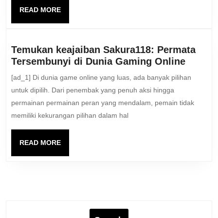
hari
READ
READ MORE
MORE
Anda
Temukan keajaiban Sakura118: Permata
Temuk
Tersembunyi di Dunia Gaming Online
keajai
[ad_1] Di dunia game online yang luas, ada banyak pilihan
Sakura
untuk dipilih. Dari penembak yang penuh aksi hingga
Permat
permainan permainan peran yang mendalam, pemain tidak
Tersem
memiliki kekurangan pilihan dalam hal
di
Dunia
Gamin
READ
READ MORE
MORE
Online