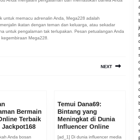
ndu Anda menjalani pengalaman dan memastikan bahwa Anda
rik untuk memacu adrenalin Anda, Mega228 adalah
, menjalin ikatan dengan teman dan keluarga, atau sekadar
na untuk pengalaman tak terlupakan. Pesan petualangan Anda
an kegembiraan Mega228.
NEXT
Next
post:
an
Temui Dana69:
aman Bermain
Bintang yang
nline Terbaik
Meningkat di Dunia
Temukan
Temui
 Jackpot168
Influencer Online
Pengalaman
Dana69:
akah Anda bosan
[ad_1] Di dunia influencer media