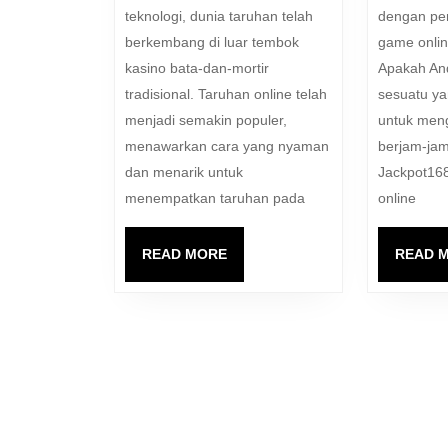
taruhan
teknologi, dunia taruhan telah
dengan pe
online
berkembang di luar tembok
game online
dengan
kasino bata-dan-mortir
Apakah A
BOM88
tradisional. Taruhan online telah
sesuatu ya
menjadi semakin populer,
untuk men
menawarkan cara yang nyaman
berjam-jam
dan menarik untuk
Jackpot168
menempatkan taruhan pada
online
READ
READ MORE
READ 
MORE