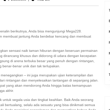
renalin berikutnya, Anda bisa mengunjungi Mega228.
kan membuat jantung Anda berdebar kencang dan membuat
kan sensasi naik taman hiburan dengan keseruan permainan
 yang dirancang khusus dan didorong di udara dengan kecepatan
ngsung di arena terbuka besar yang penuh dengan rintangan,
g benar-benar unik dan tak terlupakan.
 menegangkan – ini juga merupakan ujian keterampilan dan
dari rintangan dan menyelesaikan tantangan di sepanjang jalan.
 cepat yang akan mendorong Anda hingga batas kemampuan
ga akhir.
k untuk segala usia dan tingkat keahlian. Baik Anda seorang
li bertualang, selalu ada sesuatu yang bisa dinikmati semua