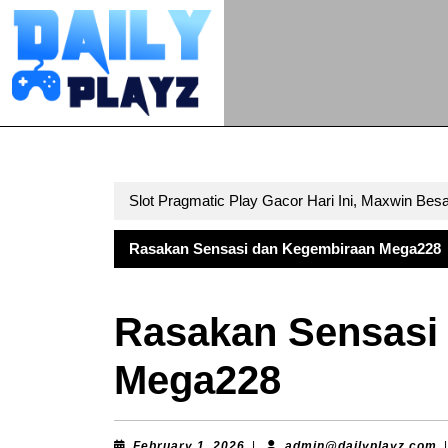
Skip
to
content
Skip
to
content
Slot Pragmatic Play Gacor Hari Ini, Maxwin Bes
Rasakan Sensasi dan Kegembiraan Mega228
Rasakan Sensasi
Mega228
February
a
February 1, 2026
|
admin@dailyplayz.com
|