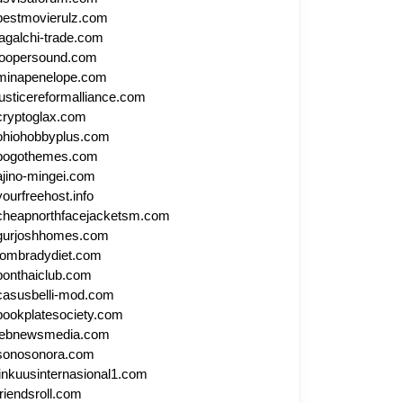
bestmovierulz.com
jagalchi-trade.com
loopersound.com
minapenelope.com
justicereformalliance.com
cryptoglax.com
ohiohobbyplus.com
bogothemes.com
ajino-mingei.com
yourfreehost.info
cheapnorthfacejacketsm.com
gurjoshhomes.com
tombradydiet.com
bonthaiclub.com
casusbelli-mod.com
bookplatesociety.com
lebnewsmedia.com
sonosonora.com
linkuusinternasional1.com
friendsroll.com