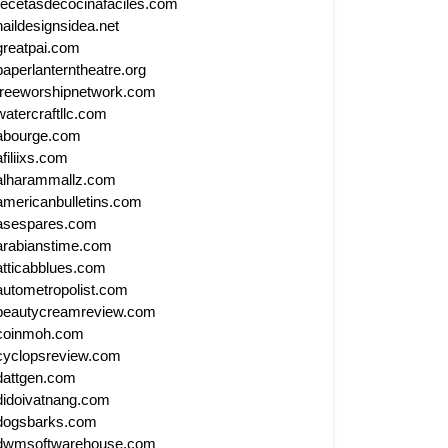
recetasdecocinafaciles.com
naildesignsidea.net
greatpai.com
paperlanterntheatre.org
freeworshipnetwork.com
watercraftllc.com
abourge.com
afiliixs.com
alharammallz.com
americanbulletins.com
asespares.com
arabianstime.com
atticabblues.com
autometropolist.com
beautycreamreview.com
coinmoh.com
cyclopsreview.com
dattgen.com
didoivatnang.com
dogsbarks.com
dwmsoftwarehouse.com