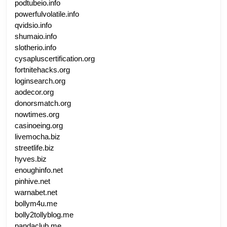
podtubeio.info
powerfulvolatile.info
qvidsio.info
shumaio.info
slotherio.info
cysapluscertification.org
fortnitehacks.org
loginsearch.org
aodecor.org
donorsmatch.org
nowtimes.org
casinoeing.org
livemocha.biz
streetlife.biz
hyves.biz
enoughinfo.net
pinhive.net
warnabet.net
bollym4u.me
bolly2tollyblog.me
pandaclub.me