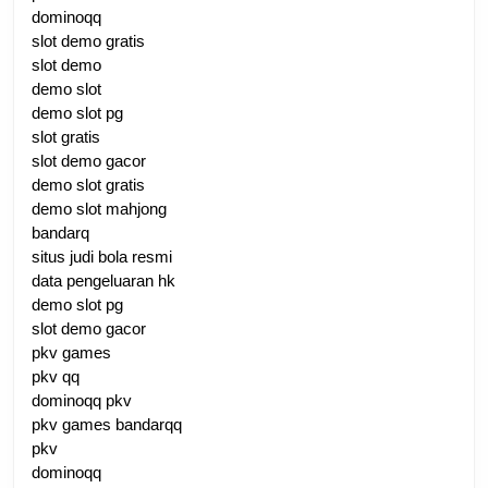
dominoqq
slot demo gratis
slot demo
demo slot
demo slot pg
slot gratis
slot demo gacor
demo slot gratis
demo slot mahjong
bandarq
situs judi bola resmi
data pengeluaran hk
demo slot pg
slot demo gacor
pkv games
pkv qq
dominoqq pkv
pkv games bandarqq
pkv
dominoqq