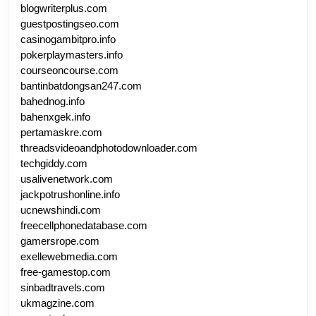
blogwriterplus.com
guestpostingseo.com
casinogambitpro.info
pokerplaymasters.info
courseoncourse.com
bantinbatdongsan247.com
bahednog.info
bahenxgek.info
pertamaskre.com
threadsvideoandphotodownloader.com
techgiddy.com
usalivenetwork.com
jackpotrushonline.info
ucnewshindi.com
freecellphonedatabase.com
gamersrope.com
exellewebmedia.com
free-gamestop.com
sinbadtravels.com
ukmagzine.com