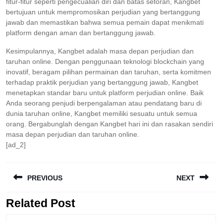
fitur-fitur seperti pengecualian diri dan batas setoran, Kangbet
bertujuan untuk mempromosikan perjudian yang bertanggung
jawab dan memastikan bahwa semua pemain dapat menikmati
platform dengan aman dan bertanggung jawab.
Kesimpulannya, Kangbet adalah masa depan perjudian dan
taruhan online. Dengan penggunaan teknologi blockchain yang
inovatif, beragam pilihan permainan dan taruhan, serta komitmen
terhadap praktik perjudian yang bertanggung jawab, Kangbet
menetapkan standar baru untuk platform perjudian online. Baik
Anda seorang penjudi berpengalaman atau pendatang baru di
dunia taruhan online, Kangbet memiliki sesuatu untuk semua
orang. Bergabunglah dengan Kangbet hari ini dan rasakan sendiri
masa depan perjudian dan taruhan online.
[ad_2]
Post
PREVIOUS
NEXT
navigation
Related Post
Previous
Next
post:
post: