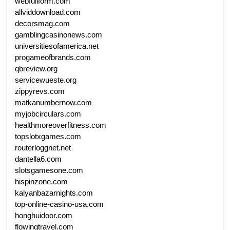
webfullform.com
allviddownload.com
decorsmag.com
gamblingcasinonews.com
universitiesofamerica.net
progameofbrands.com
qbreview.org
servicewueste.org
zippyrevs.com
matkanumbernow.com
myjobcirculars.com
healthmoreoverfitness.com
topslotxgames.com
routerloggnet.net
dantella6.com
slotsgamesone.com
hispinzone.com
kalyanbazarnights.com
top-online-casino-usa.com
honghuidoor.com
flowingtravel.com