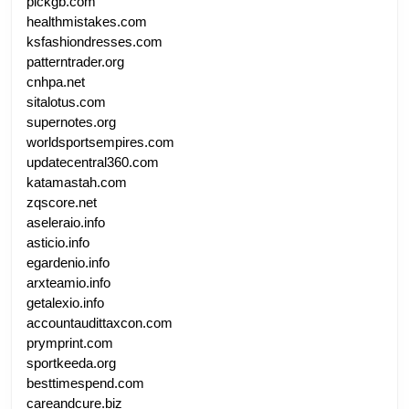
pickgb.com
healthmistakes.com
ksfashiondresses.com
patterntrader.org
cnhpa.net
sitalotus.com
supernotes.org
worldsportsempires.com
updatecentral360.com
katamastah.com
zqscore.net
aseleraio.info
asticio.info
egardenio.info
arxteamio.info
getalexio.info
accountaudittaxcon.com
prymprint.com
sportkeeda.org
besttimespend.com
careandcure.biz