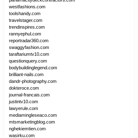
westfashions.com
toolshandy.com
travelstager.com
trendinspires.com
rannyephul.com
reportradar360.com
swaggyfashion.com
taraftariumtv10.com
questionquery.com
bodybuildinglegend.com
brilliant-nails.com
dandr-photography.com
dokteroce.com
journal-francais.com
justintv10.com
lawyerule.com
mediamingleseaco.com
mtsmarketingblog.com
nghekiemtien.com
wasirku.com