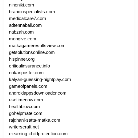
nineniki.com
brandiospecialists.com
medicalcare7.com
adtennaball.com
nabzah.com
mongive.com
matkagameresultsview.com
getsolutionsonline.com
hispinner.org
criticalinsurance.info
nokariposter.com
kalyan-guessing-nightplay.com
gameofpanels.com
androidappsdownloader.com
usetimenow.com
healthblow.com
gohelpmate.com
rajdhani-satta-matka.com
writerscraft.net
elearning-childprotection.com