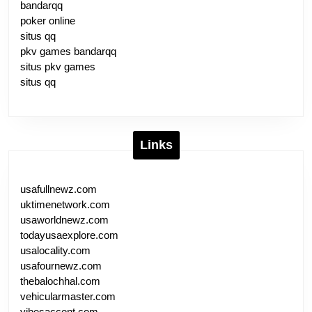
bandarqq
poker online
situs qq
pkv games bandarqq
situs pkv games
situs qq
Links
usafullnewz.com
uktimenetwork.com
usaworldnewz.com
todayusaexplore.com
usalocality.com
usafournewz.com
thebalochhal.com
vehicularmaster.com
vibesaccent.com