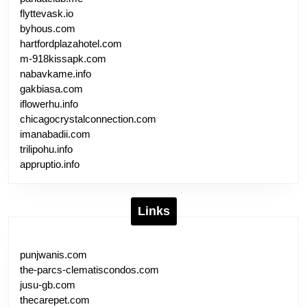
flyttevask.io
byhous.com
hartfordplazahotel.com
m-918kissapk.com
nabavkame.info
gakbiasa.com
iflowerhu.info
chicagocrystalconnection.com
imanabadii.com
trilipohu.info
appruptio.info
Links
punjwanis.com
the-parcs-clematiscondos.com
jusu-gb.com
thecarepet.com