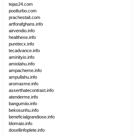
tejas24.com
poolturbo.com
prachestait.com
artforafghans.info
airvendio.info
healthexe.info
puretecx.info
tecadvance.info
aminityio.info
amiolahu.info
ampacheme.info
ampullahu.info
aromaxme.info
asserthatecontrast.info
atenderme.info
bangumiio.info
bekosunhu.info
beneficialgrandiose.info
blomaio.info
dosellinfoplete.info