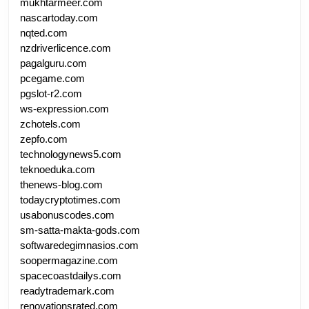
mukhtarmeer.com
nascartoday.com
nqted.com
nzdriverlicence.com
pagalguru.com
pcegame.com
pgslot-r2.com
ws-expression.com
zchotels.com
zepfo.com
technologynews5.com
teknoeduka.com
thenews-blog.com
todaycryptotimes.com
usabonuscodes.com
sm-satta-makta-gods.com
softwaredegimnasios.com
soopermagazine.com
spacecoastdailys.com
readytrademark.com
renovationsrated.com