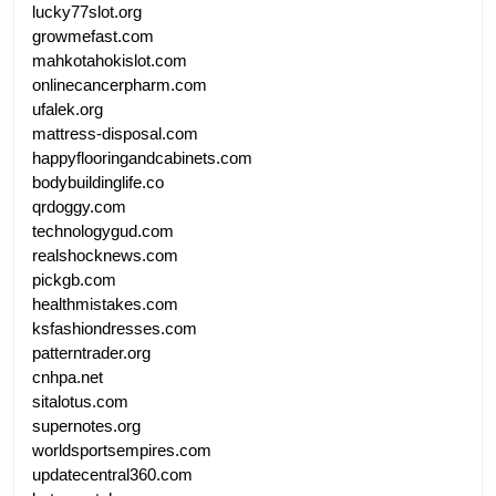
lucky77slot.org
growmefast.com
mahkotahokislot.com
onlinecancerpharm.com
ufalek.org
mattress-disposal.com
happyflooringandcabinets.com
bodybuildinglife.co
qrdoggy.com
technologygud.com
realshocknews.com
pickgb.com
healthmistakes.com
ksfashiondresses.com
patterntrader.org
cnhpa.net
sitalotus.com
supernotes.org
worldsportsempires.com
updatecentral360.com