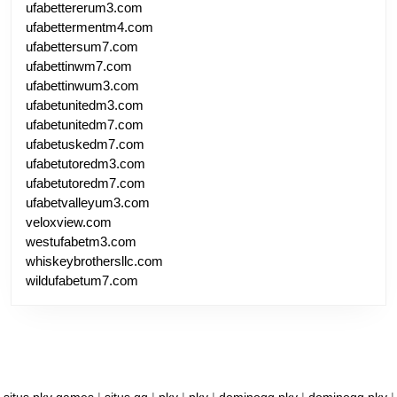
ufabettererum3.com
ufabettermentm4.com
ufabettersum7.com
ufabettinwm7.com
ufabettinwum3.com
ufabetunitedm3.com
ufabetunitedm7.com
ufabetuskedm7.com
ufabetutoredm3.com
ufabetutoredm7.com
ufabetvalleyum3.com
veloxview.com
westufabetm3.com
whiskeybrothersllc.com
wildufabetum7.com
situs pkv games
|
situs qq
|
pkv
|
pkv
|
dominoqq pkv
|
dominoqq pkv
|