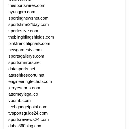
thesportswires.com
hyungpro.com
sportingnewsnet.com
sportstime24day.com
sporteslive.com
theblingblingshields.com
pinkfrenchtipnails.com
newgamestv.com
sportsgallerys.com
sportsmirrors.net
datasports.net
atasehirescortu.net
engineeringtechub.com
jerryescorts.com
attorneylegal.co
voomb.com
techgadgetpoint.com
tvsportsguide24.com
sportsreviews24.com
dubai360blog.com