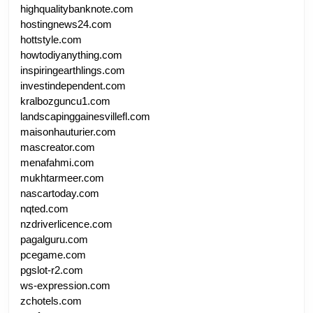
highqualitybanknote.com
hostingnews24.com
hottstyle.com
howtodiyanything.com
inspiringearthlings.com
investindependent.com
kralbozguncu1.com
landscapinggainesvillefl.com
maisonhauturier.com
mascreator.com
menafahmi.com
mukhtarmeer.com
nascartoday.com
nqted.com
nzdriverlicence.com
pagalguru.com
pcegame.com
pgslot-r2.com
ws-expression.com
zchotels.com