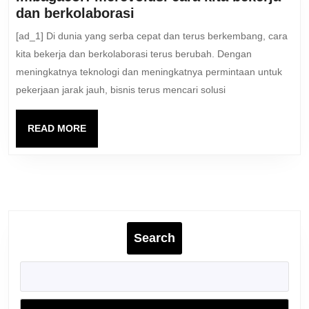
Imbagacor:
dan berkolaborasi
merevolusi
[ad_1] Di dunia yang serba cepat dan terus berkembang, cara
cara
kita bekerja dan berkolaborasi terus berubah. Dengan
kita
meningkatnya teknologi dan meningkatnya permintaan untuk
bekerja
pekerjaan jarak jauh, bisnis terus mencari solusi
dan
berkolaborasi
READ
READ MORE
MORE
Search