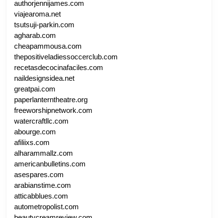
authorjennijames.com
viajearoma.net
tsutsuji-parkin.com
agharab.com
cheapammousa.com
thepositiveladiessoccerclub.com
recetasdecocinafaciles.com
naildesignsidea.net
greatpai.com
paperlanterntheatre.org
freeworshipnetwork.com
watercraftllc.com
abourge.com
afiliixs.com
alharammallz.com
americanbulletins.com
asespares.com
arabianstime.com
atticabblues.com
autometropolist.com
beautycreamreview.com