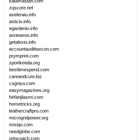
katamastah.com
zqscore.net
aseleraio.info
asticio.info
egardenio.info
arxteamio.info
getalexio.info
accountaudittaxcon.com
prymprint.com
sportkeeda.org
besttimespend.com
careandcure.biz
cogniyo.com
easymagazines.org
hirfanjilasmi.com
hometricks.org
leathercraftpro.com
microgridpower.org
mixiqo.com
needglobe.com
ortocoach.com