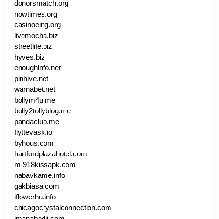
donorsmatch.org
nowtimes.org
casinoeing.org
livemocha.biz
streetlife.biz
hyves.biz
enoughinfo.net
pinhive.net
warnabet.net
bollym4u.me
bolly2tollyblog.me
pandaclub.me
flyttevask.io
byhous.com
hartfordplazahotel.com
m-918kissapk.com
nabavkame.info
gakbiasa.com
iflowerhu.info
chicagocrystalconnection.com
imanabadii.com