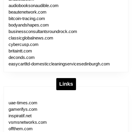
audiobooksonaudible.com
beautenetwork.com
bitcoin-tracing.com
bodyandshapes.com
businessconsultantsroundrock.com
classicglobalnews.com
cybercusp.com
britaintt.com
deconds.com
easycartltd-domesticcleaningservicesedinburgh.com
Links
uae-times.com
gamerifys.com
inspiratif.net
vsmsnetworks.com
offthem.com