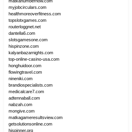
matkanumbernow.com
myjobcirculars.com
healthmoreoverfitness.com
topslotxgames.com
routerloggnet.net
dantella6.com
slotsgamesone.com
hispinzone.com
kalyanbazarnights.com
top-online-casino-usa.com
honghuidoor.com
flowingtravel.com
nineniki.com
brandiospecialists.com
medicalcare7.com
adtennaball.com
nabzah.com
mongive.com
matkagameresultsview.com
getsolutionsonline.com
hispinner.org