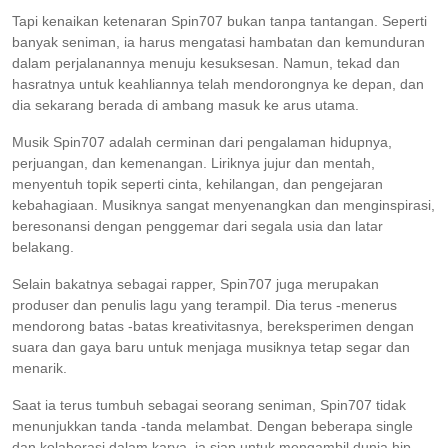
Tapi kenaikan ketenaran Spin707 bukan tanpa tantangan. Seperti
banyak seniman, ia harus mengatasi hambatan dan kemunduran
dalam perjalanannya menuju kesuksesan. Namun, tekad dan
hasratnya untuk keahliannya telah mendorongnya ke depan, dan
dia sekarang berada di ambang masuk ke arus utama.
Musik Spin707 adalah cerminan dari pengalaman hidupnya,
perjuangan, dan kemenangan. Liriknya jujur ​​dan mentah,
menyentuh topik seperti cinta, kehilangan, dan pengejaran
kebahagiaan. Musiknya sangat menyenangkan dan menginspirasi,
beresonansi dengan penggemar dari segala usia dan latar
belakang.
Selain bakatnya sebagai rapper, Spin707 juga merupakan
produser dan penulis lagu yang terampil. Dia terus -menerus
mendorong batas -batas kreativitasnya, bereksperimen dengan
suara dan gaya baru untuk menjaga musiknya tetap segar dan
menarik.
Saat ia terus tumbuh sebagai seorang seniman, Spin707 tidak
menunjukkan tanda -tanda melambat. Dengan beberapa single
dan kolaborasi dalam karya, ia siap untuk mengambil dunia hip