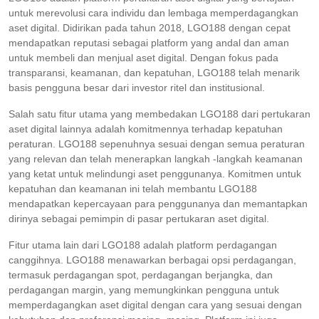
untuk merevolusi cara individu dan lembaga memperdagangkan
aset digital. Didirikan pada tahun 2018, LGO188 dengan cepat
mendapatkan reputasi sebagai platform yang andal dan aman
untuk membeli dan menjual aset digital. Dengan fokus pada
transparansi, keamanan, dan kepatuhan, LGO188 telah menarik
basis pengguna besar dari investor ritel dan institusional.
Salah satu fitur utama yang membedakan LGO188 dari pertukaran
aset digital lainnya adalah komitmennya terhadap kepatuhan
peraturan. LGO188 sepenuhnya sesuai dengan semua peraturan
yang relevan dan telah menerapkan langkah -langkah keamanan
yang ketat untuk melindungi aset penggunanya. Komitmen untuk
kepatuhan dan keamanan ini telah membantu LGO188
mendapatkan kepercayaan para penggunanya dan memantapkan
dirinya sebagai pemimpin di pasar pertukaran aset digital.
Fitur utama lain dari LGO188 adalah platform perdagangan
canggihnya. LGO188 menawarkan berbagai opsi perdagangan,
termasuk perdagangan spot, perdagangan berjangka, dan
perdagangan margin, yang memungkinkan pengguna untuk
memperdagangkan aset digital dengan cara yang sesuai dengan