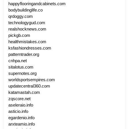
happyflooringandcabinets.com
bodybuildinglife.co
qrdoggy.com
technologygud.com
realshocknews.com
pickgb.com
healthmistakes.com
ksfashiondresses.com
patterntrader.org
cnhpa.net
sitalotus.com
supernotes.org
worldsportsempires.com
updatecentral360.com
katamastah.com
zqscore.net
aseleraio.info
asticio.info
egardenio.info
arxteamio.info