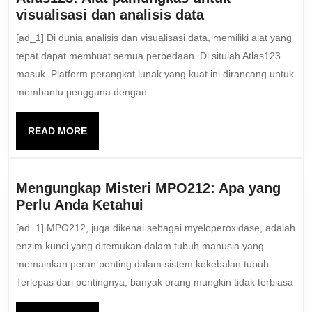
Atlas123:
visualisasi dan analisis data
Alat
[ad_1] Di dunia analisis dan visualisasi data, memiliki alat yang
pamungkas
tepat dapat membuat semua perbedaan. Di situlah Atlas123
untuk
masuk. Platform perangkat lunak yang kuat ini dirancang untuk
visualisasi
membantu pengguna dengan
dan
analisis
data
READ
READ MORE
MORE
Mengungkap Misteri MPO212: Apa yang
Mengungkap
Perlu Anda Ketahui
Misteri
[ad_1] MPO212, juga dikenal sebagai myeloperoxidase, adalah
MPO212:
enzim kunci yang ditemukan dalam tubuh manusia yang
Apa
memainkan peran penting dalam sistem kekebalan tubuh.
yang
Terlepas dari pentingnya, banyak orang mungkin tidak terbiasa
Perlu
Anda