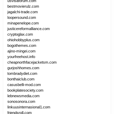
usvisaforum.com
bestmovierulz.com
jagalchi-trade.com
loopersound.com
minapenelope.com
justicereformalliance.com
cryptoglax.com
ohiohobbyplus.com
bogothemes.com
ajino-mingei.com
yourfreehost.info
cheapnorthfacejacketsm.com
gurjoshhomes.com
tombradydiet.com
bonthaiclub.com
casusbelli-mod.com
bookplatesociety.com
lebnewsmedia.com
sonosonora.com
linkuusinternasional1.com
friendsroll.com