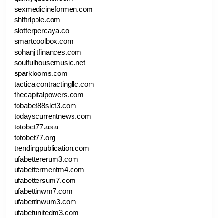
sexmedicineformen.com
shiftripple.com
slotterpercaya.co
smartcoolbox.com
sohanjitfinances.com
soulfulhousemusic.net
sparklooms.com
tacticalcontractingllc.com
thecapitalpowers.com
tobabet88slot3.com
todayscurrentnews.com
totobet77.asia
totobet77.org
trendingpublication.com
ufabettererum3.com
ufabettermentm4.com
ufabettersum7.com
ufabettinwm7.com
ufabettinwum3.com
ufabetunitedm3.com