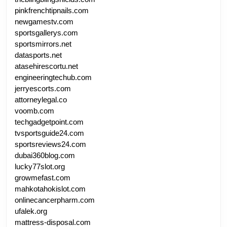
pinkfrenchtipnails.com
newgamestv.com
sportsgallerys.com
sportsmirrors.net
datasports.net
atasehirescortu.net
engineeringtechub.com
jerryescorts.com
attorneylegal.co
voomb.com
techgadgetpoint.com
tvsportsguide24.com
sportsreviews24.com
dubai360blog.com
lucky77slot.org
growmefast.com
mahkotahokislot.com
onlinecancerpharm.com
ufalek.org
mattress-disposal.com