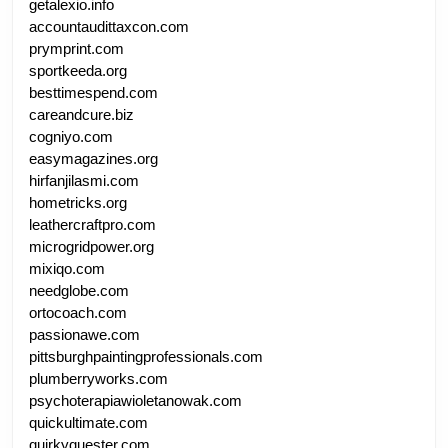
getalexio.info
accountaudittaxcon.com
prymprint.com
sportkeeda.org
besttimespend.com
careandcure.biz
cogniyo.com
easymagazines.org
hirfanjilasmi.com
hometricks.org
leathercraftpro.com
microgridpower.org
mixiqo.com
needglobe.com
ortocoach.com
passionawe.com
pittsburghpaintingprofessionals.com
plumberryworks.com
psychoterapiawioletanowak.com
quickultimate.com
quirkyquester.com