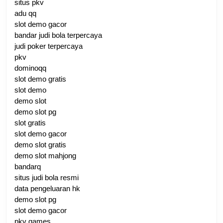
situs pkv
adu qq
slot demo gacor
bandar judi bola terpercaya
judi poker terpercaya
pkv
dominoqq
slot demo gratis
slot demo
demo slot
demo slot pg
slot gratis
slot demo gacor
demo slot gratis
demo slot mahjong
bandarq
situs judi bola resmi
data pengeluaran hk
demo slot pg
slot demo gacor
pkv games