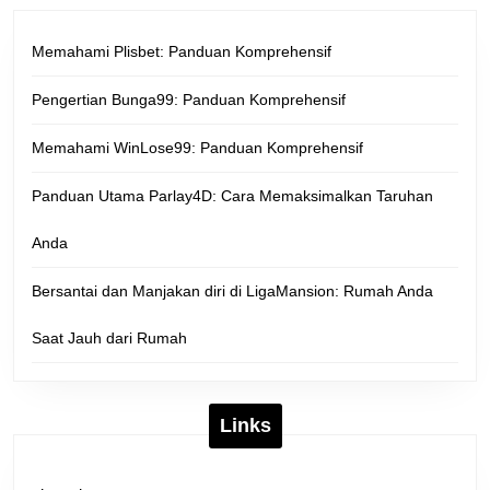
Memahami Plisbet: Panduan Komprehensif
Pengertian Bunga99: Panduan Komprehensif
Memahami WinLose99: Panduan Komprehensif
Panduan Utama Parlay4D: Cara Memaksimalkan Taruhan
Anda
Bersantai dan Manjakan diri di LigaMansion: Rumah Anda
Saat Jauh dari Rumah
Links