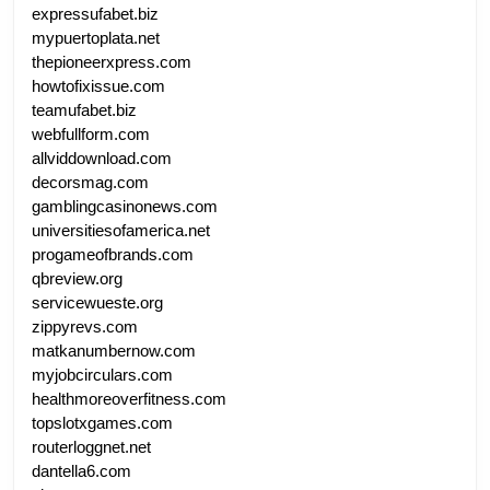
expressufabet.biz
mypuertoplata.net
thepioneerxpress.com
howtofixissue.com
teamufabet.biz
webfullform.com
allviddownload.com
decorsmag.com
gamblingcasinonews.com
universitiesofamerica.net
progameofbrands.com
qbreview.org
servicewueste.org
zippyrevs.com
matkanumbernow.com
myjobcirculars.com
healthmoreoverfitness.com
topslotxgames.com
routerloggnet.net
dantella6.com