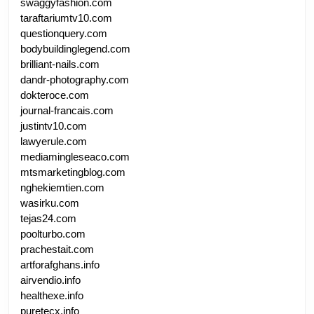
swaggyfashion.com
taraftariumtv10.com
questionquery.com
bodybuildinglegend.com
brilliant-nails.com
dandr-photography.com
dokteroce.com
journal-francais.com
justintv10.com
lawyerule.com
mediamingleseaco.com
mtsmarketingblog.com
nghekiemtien.com
wasirku.com
tejas24.com
poolturbo.com
prachestait.com
artforafghans.info
airvendio.info
healthexe.info
puretecx.info