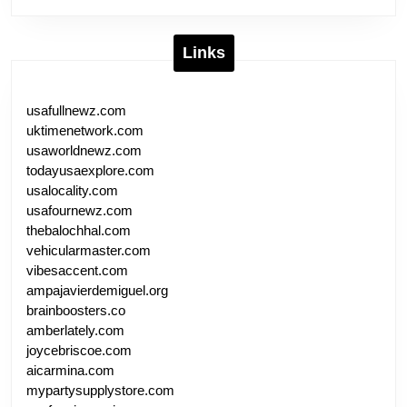
Links
usafullnewz.com
uktimenetwork.com
usaworldnewz.com
todayusaexplore.com
usalocality.com
usafournewz.com
thebalochhal.com
vehicularmaster.com
vibesaccent.com
ampajavierdemiguel.org
brainboosters.co
amberlately.com
joycebriscoe.com
aicarmina.com
mypartysupplystore.com