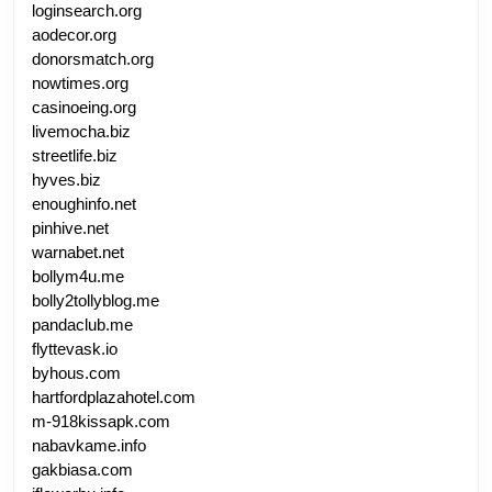
loginsearch.org
aodecor.org
donorsmatch.org
nowtimes.org
casinoeing.org
livemocha.biz
streetlife.biz
hyves.biz
enoughinfo.net
pinhive.net
warnabet.net
bollym4u.me
bolly2tollyblog.me
pandaclub.me
flyttevask.io
byhous.com
hartfordplazahotel.com
m-918kissapk.com
nabavkame.info
gakbiasa.com