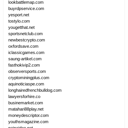
lookbattlemap.com
buyrdpservice.com
yesport.net
tostylo.com
yougetthat.net
sportsnetclub.com
newbestcrypto.com
oxfordsave.com
iclassicgames.com
saung-artikel.com
fasthokivip2.com
observersports.com
cryptominingplus.com
aquinoticiaspe.com
longhairedfrenchbulldog.com
lawyersforhire.co
businemarket.com
matahari88play.net
moneydescriptor.com
youthsmagazine.com
painaidee.net