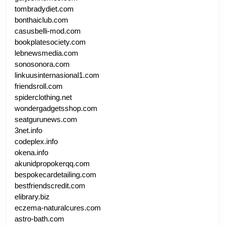
tombradydiet.com
bonthaiclub.com
casusbelli-mod.com
bookplatesociety.com
lebnewsmedia.com
sonosonora.com
linkuusinternasional1.com
friendsroll.com
spiderclothing.net
wondergadgetsshop.com
seatgurunews.com
3net.info
codeplex.info
okena.info
akunidpropokerqq.com
bespokecardetailing.com
bestfriendscredit.com
elibrary.biz
eczema-naturalcures.com
astro-bath.com