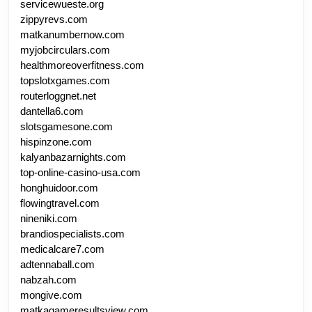
servicewueste.org
zippyrevs.com
matkanumbernow.com
myjobcirculars.com
healthmoreoverfitness.com
topslotxgames.com
routerloggnet.net
dantella6.com
slotsgamesone.com
hispinzone.com
kalyanbazarnights.com
top-online-casino-usa.com
honghuidoor.com
flowingtravel.com
nineniki.com
brandiospecialists.com
medicalcare7.com
adtennaball.com
nabzah.com
mongive.com
matkagameresultsview.com