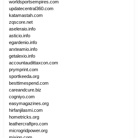
worldsportsempires.com
updatecentral360.com
katamastah.com
zqscore.net
aseleraio.info
asticio.info
egardenio.info
arxteamio.info
getalexio.info
accountaudittaxcon.com
prymprint.com
sportkeeda.org
besttimespend.com
careandcure.biz
cogniyo.com
easymagazines.org
hirfanjilasmi.com
hometricks.org
leathercraftpro.com
microgridpower.org
mixiqo.com