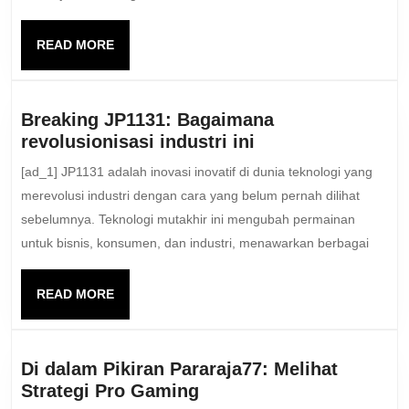
READ
READ MORE
MORE
Breaking JP1131: Bagaimana
Breaking
revolusionisasi industri ini
JP1131:
[ad_1] JP1131 adalah inovasi inovatif di dunia teknologi yang
Bagaimana
merevolusi industri dengan cara yang belum pernah dilihat
revolusionisasi
sebelumnya. Teknologi mutakhir ini mengubah permainan
industri
untuk bisnis, konsumen, dan industri, menawarkan berbagai
ini
READ
READ MORE
MORE
Di dalam Pikiran Pararaja77: Melihat
Di
Strategi Pro Gaming