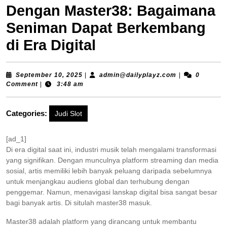
Dengan Master38: Bagaimana
Seniman Dapat Berkembang
di Era Digital
September
admin@dailypl
September 10, 2025
|
admin@dailyplayz.com
|
0
10,
Comment
|
3:48 am
2025
Categories:
Judi Slot
[ad_1]
Di era digital saat ini, industri musik telah mengalami transformasi
yang signifikan. Dengan munculnya platform streaming dan media
sosial, artis memiliki lebih banyak peluang daripada sebelumnya
untuk menjangkau audiens global dan terhubung dengan
penggemar. Namun, menavigasi lanskap digital bisa sangat besar
bagi banyak artis. Di situlah master38 masuk.
Master38 adalah platform yang dirancang untuk membantu