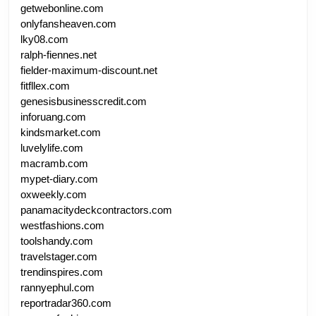
getwebonline.com
onlyfansheaven.com
lky08.com
ralph-fiennes.net
fielder-maximum-discount.net
fitfllex.com
genesisbusinesscredit.com
inforuang.com
kindsmarket.com
luvelylife.com
macramb.com
mypet-diary.com
oxweekly.com
panamacitydeckcontractors.com
westfashions.com
toolshandy.com
travelstager.com
trendinspires.com
rannyephul.com
reportradar360.com