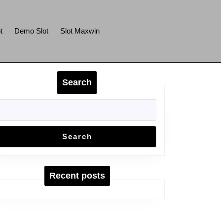
t
Demo Slot
Slot Maxwin
Search
Search
Recent posts