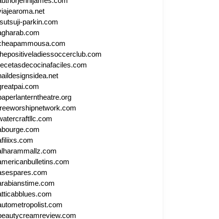
authorjennijames.com
viajearoma.net
tsutsuji-parkin.com
agharab.com
cheapammousa.com
thepositiveladiessoccerclub.com
recetasdecocinafaciles.com
naildesignsidea.net
greatpai.com
paperlanterntheatre.org
freeworshipnetwork.com
watercraftllc.com
abourge.com
afiliixs.com
alharammallz.com
americanbulletins.com
asespares.com
arabianstime.com
atticabblues.com
autometropolist.com
beautycreamreview.com