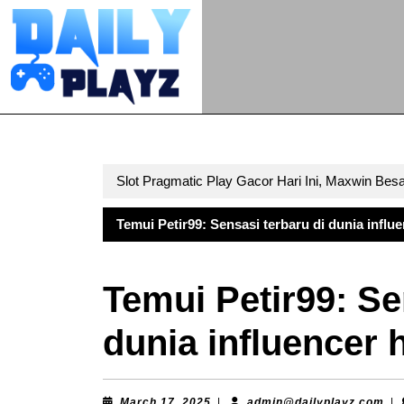
Skip
to
content
Skip
to
content
Slot Pragmatic Play Gacor Hari Ini, Maxwin Bes
Temui Petir99: Sensasi terbaru di dunia infl
Temui Petir99: Se
dunia influencer 
March
adm
March 17, 2025
|
admin@dailyplayz.com
|