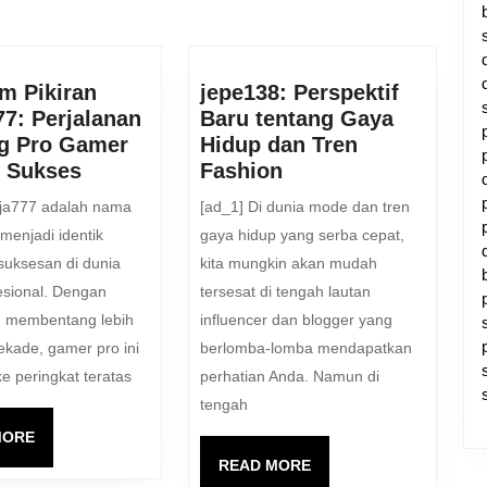
Next
post:
m Pikiran
jepe138: Perspektif
77: Perjalanan
Baru tentang Gaya
g Pro Gamer
Hidup dan Tren
Di
jepe138:
 Sukses
Fashion
Dalam
Perspektif
nja777 adalah nama
[ad_1] Di dunia mode dan tren
Pikiran
Baru
 menjadi identik
gaya hidup yang serba cepat,
Senja777:
tentang
uksesan di dunia
kita mungkin akan mudah
Perjalanan
Gaya
esional. Dengan
tersesat di tengah lautan
Seorang
Hidup
g membentang lebih
influencer dan blogger yang
Pro
dan
dekade, gamer pro ini
berlomba-lomba mendapatkan
Gamer
Tren
Menuju
Fashion
ke peringkat teratas
perhatian Anda. Namun di
Sukses
tengah
READ
MORE
MORE
READ
READ MORE