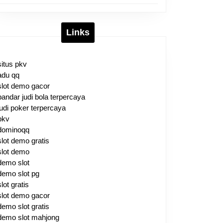
Links
situs pkv
adu qq
slot demo gacor
bandar judi bola terpercaya
judi poker terpercaya
pkv
dominoqq
slot demo gratis
slot demo
demo slot
demo slot pg
slot gratis
slot demo gacor
demo slot gratis
demo slot mahjong