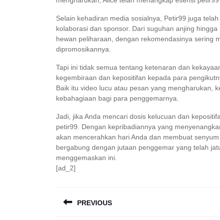
mengharukan, Alice telah menangkap esensi petir9
Selain kehadiran media sosialnya, Petir99 juga tel
kolaborasi dan sponsor. Dari suguhan anjing hingga m
hewan peliharaan, dengan rekomendasinya sering 
dipromosikannya.
Tapi ini tidak semua tentang ketenaran dan kekayaa
kegembiraan dan kepositifan kepada para pengikutn
Baik itu video lucu atau pesan yang mengharukan, 
kebahagiaan bagi para penggemarnya.
Jadi, jika Anda mencari dosis kelucuan dan kepositifa
petir99. Dengan kepribadiannya yang menyenangkan 
akan mencerahkan hari Anda dan membuat senyum di 
bergabung dengan jutaan penggemar yang telah jatu
menggemaskan ini.
[ad_2]
Post
PREVIOUS
navigation