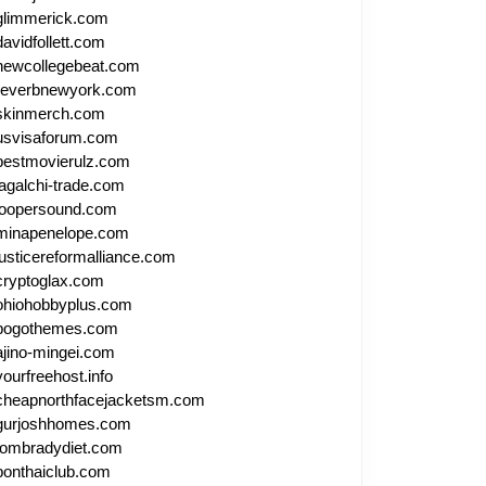
glimmerick.com
davidfollett.com
newcollegebeat.com
reverbnewyork.com
skinmerch.com
usvisaforum.com
bestmovierulz.com
jagalchi-trade.com
loopersound.com
minapenelope.com
justicereformalliance.com
cryptoglax.com
ohiohobbyplus.com
bogothemes.com
ajino-mingei.com
yourfreehost.info
cheapnorthfacejacketsm.com
gurjoshhomes.com
tombradydiet.com
bonthaiclub.com