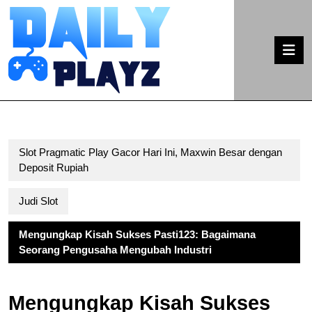
Skip
to
content
O
Skip
B
to
content
Slot Pragmatic Play Gacor Hari Ini, Maxwin Besar dengan
Deposit Rupiah
Judi Slot
Mengungkap Kisah Sukses Pasti123: Bagaimana
Seorang Pengusaha Mengubah Industri
Mengungkap Kisah Sukses