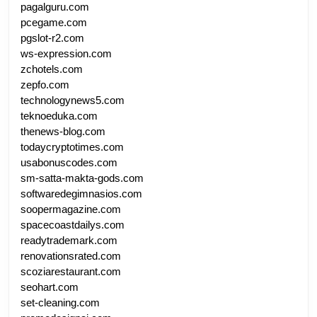
pagalguru.com
pcegame.com
pgslot-r2.com
ws-expression.com
zchotels.com
zepfo.com
technologynews5.com
teknoeduka.com
thenews-blog.com
todaycryptotimes.com
usabonuscodes.com
sm-satta-makta-gods.com
softwaredegimnasios.com
soopermagazine.com
spacecoastdailys.com
readytrademark.com
renovationsrated.com
scoziarestaurant.com
seohart.com
set-cleaning.com