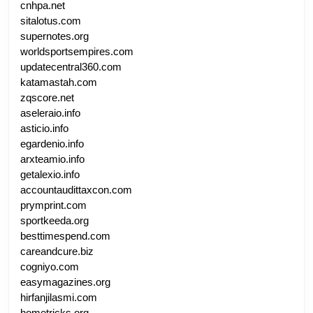
cnhpa.net
sitalotus.com
supernotes.org
worldsportsempires.com
updatecentral360.com
katamastah.com
zqscore.net
aseleraio.info
asticio.info
egardenio.info
arxteamio.info
getalexio.info
accountaudittaxcon.com
prymprint.com
sportkeeda.org
besttimespend.com
careandcure.biz
cogniyo.com
easymagazines.org
hirfanjilasmi.com
hometricks.org