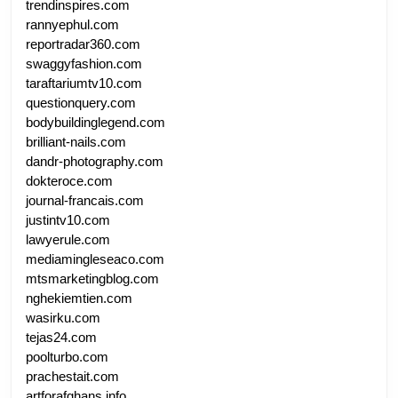
trendinspires.com
rannyephul.com
reportradar360.com
swaggyfashion.com
taraftariumtv10.com
questionquery.com
bodybuildinglegend.com
brilliant-nails.com
dandr-photography.com
dokteroce.com
journal-francais.com
justintv10.com
lawyerule.com
mediamingleseaco.com
mtsmarketingblog.com
nghekiemtien.com
wasirku.com
tejas24.com
poolturbo.com
prachestait.com
artforafghans.info