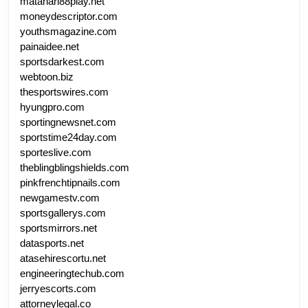
matahari88play.net
moneydescriptor.com
youthsmagazine.com
painaidee.net
sportsdarkest.com
webtoon.biz
thesportswires.com
hyungpro.com
sportingnewsnet.com
sportstime24day.com
sporteslive.com
theblingblingshields.com
pinkfrenchtipnails.com
newgamestv.com
sportsgallerys.com
sportsmirrors.net
datasports.net
atasehirescortu.net
engineeringtechub.com
jerryescorts.com
attorneylegal.co