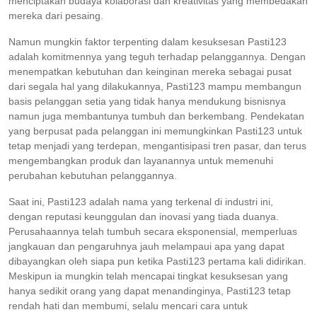
menciptakan budaya kolaborasi dan kreativitas yang membedakan
mereka dari pesaing.
Namun mungkin faktor terpenting dalam kesuksesan Pasti123
adalah komitmennya yang teguh terhadap pelanggannya. Dengan
menempatkan kebutuhan dan keinginan mereka sebagai pusat
dari segala hal yang dilakukannya, Pasti123 mampu membangun
basis pelanggan setia yang tidak hanya mendukung bisnisnya
namun juga membantunya tumbuh dan berkembang. Pendekatan
yang berpusat pada pelanggan ini memungkinkan Pasti123 untuk
tetap menjadi yang terdepan, mengantisipasi tren pasar, dan terus
mengembangkan produk dan layanannya untuk memenuhi
perubahan kebutuhan pelanggannya.
Saat ini, Pasti123 adalah nama yang terkenal di industri ini,
dengan reputasi keunggulan dan inovasi yang tiada duanya.
Perusahaannya telah tumbuh secara eksponensial, memperluas
jangkauan dan pengaruhnya jauh melampaui apa yang dapat
dibayangkan oleh siapa pun ketika Pasti123 pertama kali didirikan.
Meskipun ia mungkin telah mencapai tingkat kesuksesan yang
hanya sedikit orang yang dapat menandinginya, Pasti123 tetap
rendah hati dan membumi, selalu mencari cara untuk