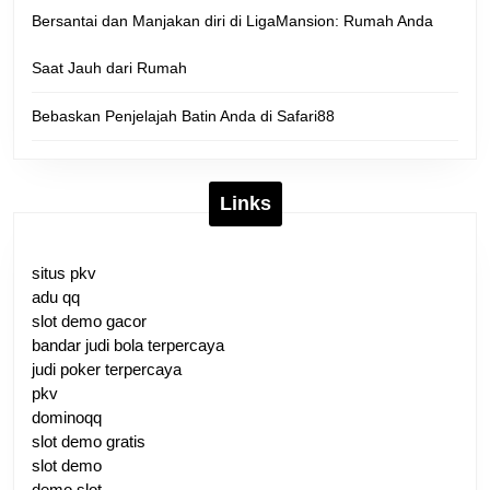
Bersantai dan Manjakan diri di LigaMansion: Rumah Anda
Saat Jauh dari Rumah
Bebaskan Penjelajah Batin Anda di Safari88
Links
situs pkv
adu qq
slot demo gacor
bandar judi bola terpercaya
judi poker terpercaya
pkv
dominoqq
slot demo gratis
slot demo
demo slot