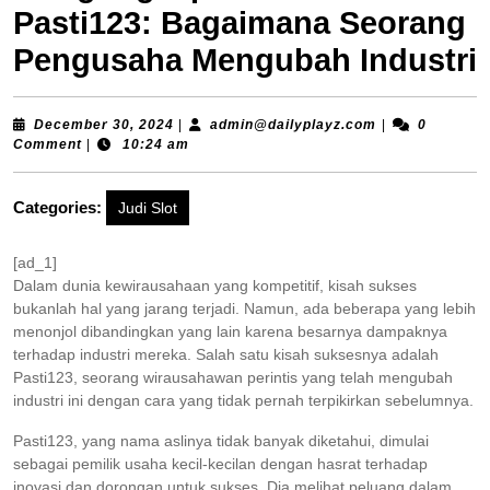
Pasti123: Bagaimana Seorang
Pengusaha Mengubah Industri
December
admin@dailypl
December 30, 2024
|
admin@dailyplayz.com
|
0
30,
Comment
|
10:24 am
2024
Categories:
Judi Slot
[ad_1]
Dalam dunia kewirausahaan yang kompetitif, kisah sukses
bukanlah hal yang jarang terjadi. Namun, ada beberapa yang lebih
menonjol dibandingkan yang lain karena besarnya dampaknya
terhadap industri mereka. Salah satu kisah suksesnya adalah
Pasti123, seorang wirausahawan perintis yang telah mengubah
industri ini dengan cara yang tidak pernah terpikirkan sebelumnya.
Pasti123, yang nama aslinya tidak banyak diketahui, dimulai
sebagai pemilik usaha kecil-kecilan dengan hasrat terhadap
inovasi dan dorongan untuk sukses. Dia melihat peluang dalam