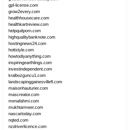
gpl-license.com
grow2every.com
healthhousecare.com
healthkartreview.com
helpquitporn.com
highqualitybanknote.com
hostingnews24.com
hottstyle.com
howtodiyanything.com
inspiringearthlings.com
investindependent.com
kralbozguncu1.com
landscapinggainesvillefl.com
maisonhauturier.com
mascreator.com
menafahmi.com
mukhtarmeer.com
nascartoday.com
nqted.com
nzdriverlicence.com