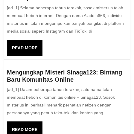
dalam
[ad_1] Selama beberapa tahun terakhir, sosok misterius telah
benak
membuat heboh internet. Dengan nama Aladdin666, individu
Aladdin666:
misterius ini telah mengumpulkan banyak pengikut di platform
Wawancara
media sosial seperti Instagram dan TikTok, di
eksklusif
dengan
sensasi
READ
READ MORE
MORE
internet
yang
sulit
Mengungkap Misteri Sinaga123: Bintang
dipahami
Mengungkap
Baru Komunitas Online
Misteri
[ad_1] Dalam beberapa tahun terakhir, satu nama telah
Sinaga123:
membuat heboh di komunitas online – Sinaga123. Sosok
Bintang
misterius ini berhasil menarik perhatian netizen dengan
Baru
personanya yang penuh teka-teki dan konten yang
Komunitas
Online
READ
READ MORE