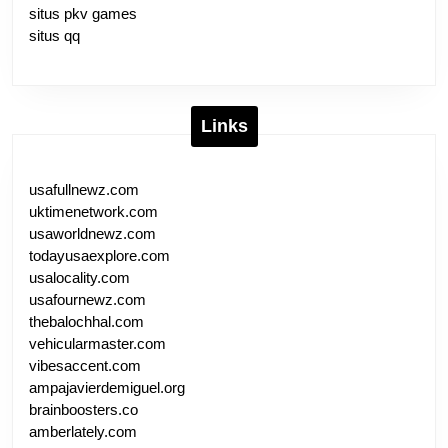
situs pkv games
situs qq
Links
usafullnewz.com
uktimenetwork.com
usaworldnewz.com
todayusaexplore.com
usalocality.com
usafournewz.com
thebalochhal.com
vehicularmaster.com
vibesaccent.com
ampajavierdemiguel.org
brainboosters.co
amberlately.com