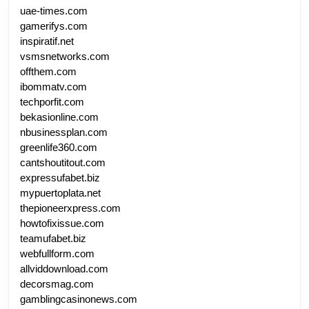
uae-times.com
gamerifys.com
inspiratif.net
vsmsnetworks.com
offthem.com
ibommatv.com
techporfit.com
bekasionline.com
nbusinessplan.com
greenlife360.com
cantshoutitout.com
expressufabet.biz
mypuertoplata.net
thepioneerxpress.com
howtofixissue.com
teamufabet.biz
webfullform.com
allviddownload.com
decorsmag.com
gamblingcasinonews.com