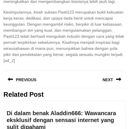
meningkatkan dan mengembangkan bisnisnya lebih jauh lagi.
Kesimpulannya, kisah sukses Pasti123 merupakan bukti kekuatan
kerja keras, dedikasi, dan upaya tiada henti untuk mencapai
keunggulan. Dengan mengambil risiko, berpikir di luar kebiasaan,
membangun tim yang kuat, dan mengutamakan pelanggan,
Pasti123 telah berhasil mengubah industri dengan cara yang tidak
pernah terpikirkan sebelumnya. Kisahnya menjadi inspirasi bagi
wirausahawan di mana pun, menunjukkan bahwa dengan pola
pikir dan pendekatan yang benar, segala sesuatu mungkin terjadi.
[ad_2]
Post
PREVIOUS
NEXT
navigation
Related Post
Previous
Next
post:
post:
Di dalam benak Aladdin666: Wawancara
eksklusif dengan sensasi internet yang
Di
sulit dipahami