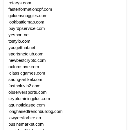
retarys.com
fasterformationcpf.com
goldensnuggles.com
lookbattlemap.com
buyrdpservice.com
yesport.net
tostylo.com
yougetthat.net
sportsnetclub.com
newbestcrypto.com
oxfordsave.com
iclassicgames.com
saung-artikel.com
fasthokivip2.com
observersports.com
cryptominingplus.com
aquinoticiaspe.com
longhairedfrenchbulldog.com
lawyersforhire.co
businemarket.com