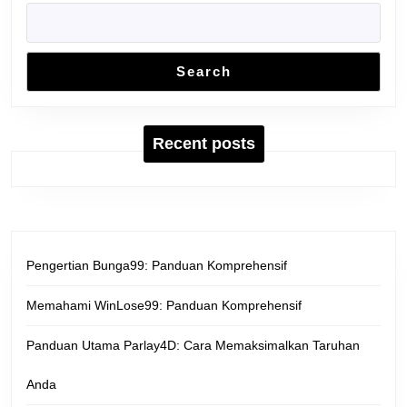
Search
Recent posts
Pengertian Bunga99: Panduan Komprehensif
Memahami WinLose99: Panduan Komprehensif
Panduan Utama Parlay4D: Cara Memaksimalkan Taruhan
Anda