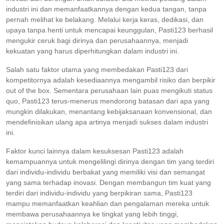
industri ini dan memanfaatkannya dengan kedua tangan, tanpa
pernah melihat ke belakang. Melalui kerja keras, dedikasi, dan
upaya tanpa henti untuk mencapai keunggulan, Pasti123 berhasil
mengukir ceruk bagi dirinya dan perusahaannya, menjadi
kekuatan yang harus diperhitungkan dalam industri ini.
Salah satu faktor utama yang membedakan Pasti123 dari
kompetitornya adalah kesediaannya mengambil risiko dan berpikir
out of the box. Sementara perusahaan lain puas mengikuti status
quo, Pasti123 terus-menerus mendorong batasan dari apa yang
mungkin dilakukan, menantang kebijaksanaan konvensional, dan
mendefinisikan ulang apa artinya menjadi sukses dalam industri
ini.
Faktor kunci lainnya dalam kesuksesan Pasti123 adalah
kemampuannya untuk mengelilingi dirinya dengan tim yang terdiri
dari individu-individu berbakat yang memiliki visi dan semangat
yang sama terhadap inovasi. Dengan membangun tim kuat yang
terdiri dari individu-individu yang berpikiran sama, Pasti123
mampu memanfaatkan keahlian dan pengalaman mereka untuk
membawa perusahaannya ke tingkat yang lebih tinggi,