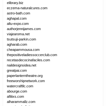
elibrary.biz
eczema-naturalcures.com
astro-bath.com
aghapal.com
altu-expo.com
authorjennijames.com
viajearoma.net
tsutsuji-parkin.com
agharab.com
cheapammousa.com
thepositiveladiessoccerclub.com
recetasdecocinafaciles.com
naildesignsidea.net
greatpai.com
paperlanterntheatre.org
freeworshipnetwork.com
watercraftllc.com
abourge.com
afiliixs.com
alharammallz.com