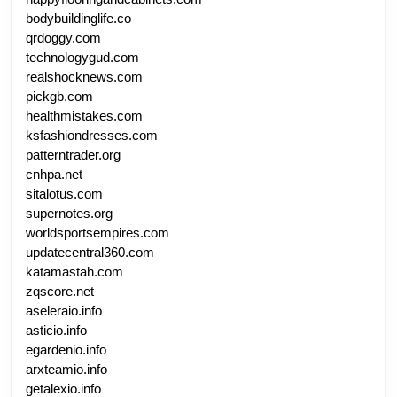
bodybuildinglife.co
qrdoggy.com
technologygud.com
realshocknews.com
pickgb.com
healthmistakes.com
ksfashiondresses.com
patterntrader.org
cnhpa.net
sitalotus.com
supernotes.org
worldsportsempires.com
updatecentral360.com
katamastah.com
zqscore.net
aseleraio.info
asticio.info
egardenio.info
arxteamio.info
getalexio.info