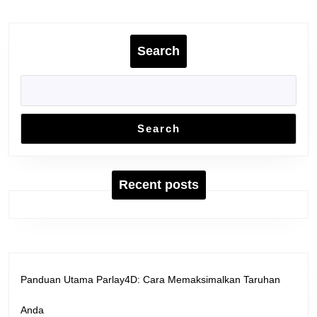
Search
Search
Recent posts
Panduan Utama Parlay4D: Cara Memaksimalkan Taruhan
Anda