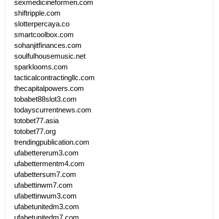
sexmedicineformen.com
shiftripple.com
slotterpercaya.co
smartcoolbox.com
sohanjitfinances.com
soulfulhousemusic.net
sparklooms.com
tacticalcontractingllc.com
thecapitalpowers.com
tobabet88slot3.com
todayscurrentnews.com
totobet77.asia
totobet77.org
trendingpublication.com
ufabettererum3.com
ufabettermentm4.com
ufabettersum7.com
ufabettinwm7.com
ufabettinwum3.com
ufabetunitedm3.com
ufabetunitedm7.com