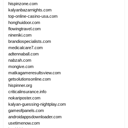
hispinzone.com
kalyanbazarnights.com
top-online-casino-usa.com
honghuidoor.com
flowingtravel.com
nineniki.com
brandiospecialists.com
medicalcare7.com
adtennaball.com
nabzah.com
mongive.com
matkagameresultsview.com
getsolutionsonline.com
hispinner.org
criticalinsurance.info
nokariposter.com
kalyan-guessing-nightplay.com
gameofpanels.com
androidappsdownloader.com
usetimenow.com