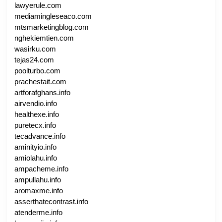
lawyerule.com
mediamingleseaco.com
mtsmarketingblog.com
nghekiemtien.com
wasirku.com
tejas24.com
poolturbo.com
prachestait.com
artforafghans.info
airvendio.info
healthexe.info
puretecx.info
tecadvance.info
aminityio.info
amiolahu.info
ampacheme.info
ampullahu.info
aromaxme.info
asserthatecontrast.info
atenderme.info