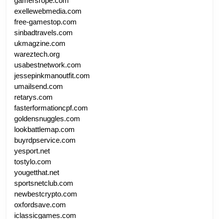
gamersrope.com
exellewebmedia.com
free-gamestop.com
sinbadtravels.com
ukmagzine.com
wareztech.org
usabestnetwork.com
jessepinkmanoutfit.com
umailsend.com
retarys.com
fasterformationcpf.com
goldensnuggles.com
lookbattlemap.com
buyrdpservice.com
yesport.net
tostylo.com
yougetthat.net
sportsnetclub.com
newbestcrypto.com
oxfordsave.com
iclassicgames.com