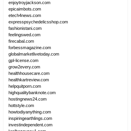
enjoytroyjackson.com
epicaimbots.com
etech4news.com
expresspsychedelicsshop.com
fashionistani.com
feelingswed.com
firecabal.com
forbessmagazine.com
globalmarketlivetoday.com
gpl-license.com
grow2every.com
healthhousecare.com
healthkartreview.com
helpquitporn.com
highqualitybanknote.com
hostingnews24.com
hottstyle.com
howtodiyanything.com
inspiringearthlings.com
investindependent.com