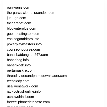
punjwanis.com
the-parcs-clematiscondos.com
jusu-gb.com
thecarepet.com
blogwriterplus.com
guestpostingseo.com
casinogambitpro.info
pokerplaymasters.info
courseoncourse.com
bantinbatdongsan247.com
bahednog.info
bahenxgek.info
pertamaskre.com
threadsvideoandphotodownloader.com
techgiddy.com
usalivenetwork.com
jackpotrushonline.info
ucnewshindi.com
freecellphonedatabase.com