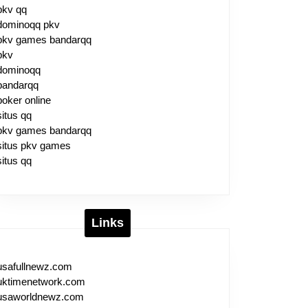
pkv qq
dominoqq pkv
pkv games bandarqq
pkv
dominoqq
ajahi
bandarqq
a
poker online
et:
situs qq
ta
pkv games bandarqq
mbunyi
situs pkv games
situs qq
Links
usafullnewz.com
uktimenetwork.com
usaworldnewz.com