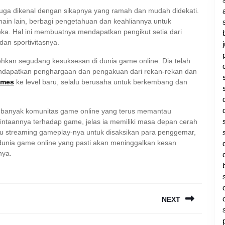
ga dikenal dengan sikapnya yang ramah dan mudah didekati.
in lain, berbagi pengetahuan dan keahliannya untuk
a. Hal ini membuatnya mendapatkan pengikut setia dari
n sportivitasnya.
kan segudang kesuksesan di dunia game online. Dia telah
dapatkan penghargaan dan pengakuan dari rekan-rekan dan
ames
ke level baru, selalu berusaha untuk berkembang dan
, banyak komunitas game online yang terus memantau
ntaannya terhadap game, jelas ia memiliki masa depan cerah
tau streaming gameplay-nya untuk disaksikan para penggemar,
dunia game online yang pasti akan meninggalkan kesan
nya.
NEXT
Next