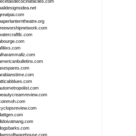
recetasdecocinafaciles.com
naildesignsidea.net
greatpai.com
paperlanterntheatre.org
freeworshipnetwork.com
watercraftllc.com
abourge.com
afiliixs.com
alharammallz.com
americanbulletins.com
asespares.com
arabianstime.com
atticabblues.com
autometropolist.com
beautycreamreview.com
coinmoh.com
cyclopsreview.com
dattgen.com
didoivatnang.com
dogsbarks.com
dwmsoftwarehouse.com