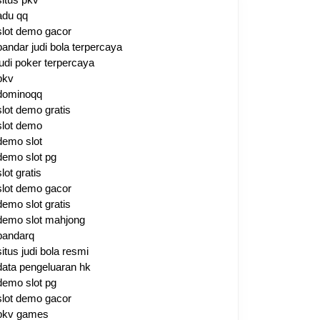
adu qq
slot demo gacor
bandar judi bola terpercaya
judi poker terpercaya
pkv
dominoqq
slot demo gratis
slot demo
demo slot
demo slot pg
slot gratis
slot demo gacor
demo slot gratis
demo slot mahjong
bandarq
situs judi bola resmi
data pengeluaran hk
demo slot pg
slot demo gacor
pkv games