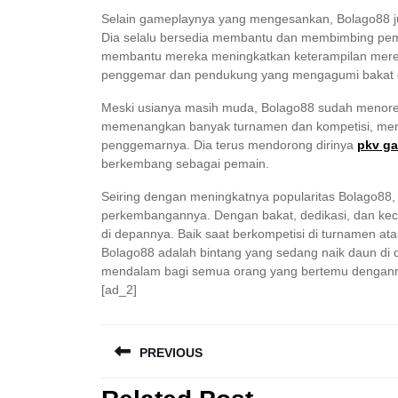
Selain gameplaynya yang mengesankan, Bolago88 ju
Dia selalu bersedia membantu dan membimbing pema
membantu mereka meningkatkan keterampilan merek
penggemar dan pendukung yang mengagumi bakat da
Meski usianya masih muda, Bolago88 sudah menoreh
memenangkan banyak turnamen dan kompetisi, men
penggemarnya. Dia terus mendorong dirinya
pkv g
berkembang sebagai pemain.
Seiring dengan meningkatnya popularitas Bolago88
perkembangannya. Dengan bakat, dedikasi, dan keci
di depannya. Baik saat berkompetisi di turnamen a
Bolago88 adalah bintang yang sedang naik daun di 
mendalam bagi semua orang yang bertemu dengan
[ad_2]
Post
PREVIOUS
navigation
Previous