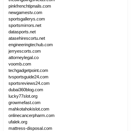
pinkfrenchtipnails.com
newgamestv.com
sportsgallerys.com
sportsmirrors.net
datasports.net
atasehirescortu.net
engineeringtechub.com
jerryescorts.com
attorneylegal.co
voomb.com
techgadgetpoint.com
tvsportsguide24.com
sportsreviews24.com
dubai360blog.com
lucky77slot.org
growmefast.com
mahkotahokislot.com
onlinecancerpharm.com
ufalek.org
mattress-disposal.com