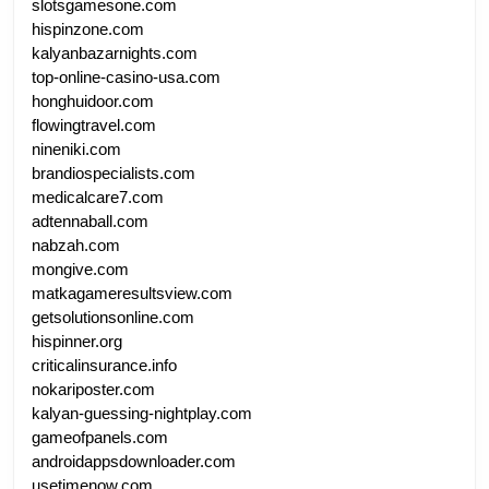
slotsgamesone.com
hispinzone.com
kalyanbazarnights.com
top-online-casino-usa.com
honghuidoor.com
flowingtravel.com
nineniki.com
brandiospecialists.com
medicalcare7.com
adtennaball.com
nabzah.com
mongive.com
matkagameresultsview.com
getsolutionsonline.com
hispinner.org
criticalinsurance.info
nokariposter.com
kalyan-guessing-nightplay.com
gameofpanels.com
androidappsdownloader.com
usetimenow.com