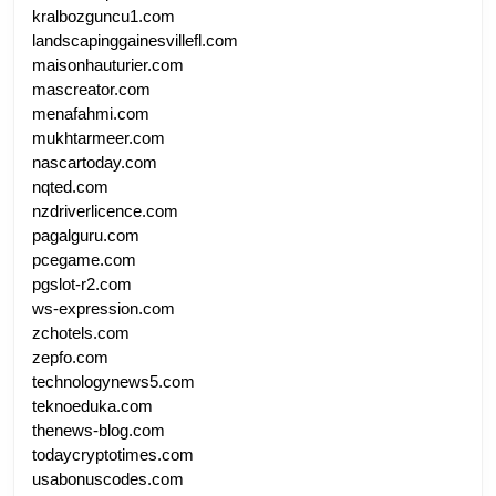
kralbozguncu1.com
landscapinggainesvillefl.com
maisonhauturier.com
mascreator.com
menafahmi.com
mukhtarmeer.com
nascartoday.com
nqted.com
nzdriverlicence.com
pagalguru.com
pcegame.com
pgslot-r2.com
ws-expression.com
zchotels.com
zepfo.com
technologynews5.com
teknoeduka.com
thenews-blog.com
todaycryptotimes.com
usabonuscodes.com