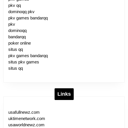
pkv qq
dominoqq pkv
pkv games bandarqq
pkv
dominoqq
bandarqq
poker online
situs qq
pkv games bandarqq
situs pkv games
situs qq
Links
usafullnewz.com
uktimenetwork.com
usaworldnewz.com