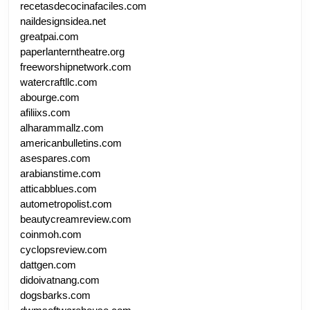
recetasdecocinafaciles.com
naildesignsidea.net
greatpai.com
paperlanterntheatre.org
freeworshipnetwork.com
watercraftllc.com
abourge.com
afiliixs.com
alharammallz.com
americanbulletins.com
asespares.com
arabianstime.com
atticabblues.com
autometropolist.com
beautycreamreview.com
coinmoh.com
cyclopsreview.com
dattgen.com
didoivatnang.com
dogsbarks.com