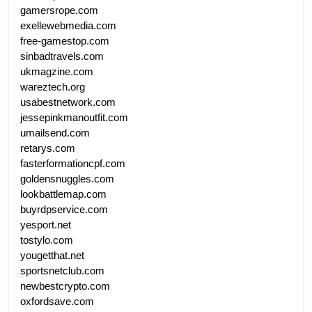
gamersrope.com
exellewebmedia.com
free-gamestop.com
sinbadtravels.com
ukmagzine.com
wareztech.org
usabestnetwork.com
jessepinkmanoutfit.com
umailsend.com
retarys.com
fasterformationcpf.com
goldensnuggles.com
lookbattlemap.com
buyrdpservice.com
yesport.net
tostylo.com
yougetthat.net
sportsnetclub.com
newbestcrypto.com
oxfordsave.com