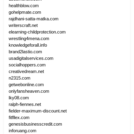
healthblow.com
gohelpmate.com
rajdhani-satta-matka.com
writerscraft.net
elearning-childprotection.com
wrestling4mena.com
knowledgeforall.info
brand2lastio.com
usadigitalservices.com
socialhoppers.com
creativedream.net
n2315.com
getwebonline.com
onlyfansheaven.com
lky08.com
ralph-fiennes.net
fielder-maximum-discount.net
fitfllex.com
genesisbusinesscredit.com
inforuang.com