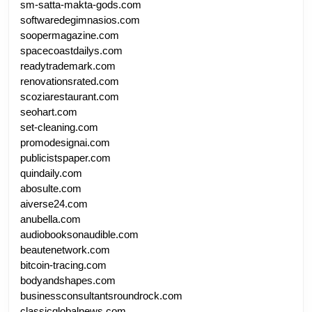
sm-satta-makta-gods.com
softwaredegimnasios.com
soopermagazine.com
spacecoastdailys.com
readytrademark.com
renovationsrated.com
scoziarestaurant.com
seohart.com
set-cleaning.com
promodesignai.com
publicistspaper.com
quindaily.com
abosulte.com
aiverse24.com
anubella.com
audiobooksonaudible.com
beautenetwork.com
bitcoin-tracing.com
bodyandshapes.com
businessconsultantsroundrock.com
classicglobalnews.com