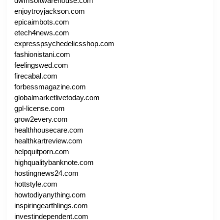
dwmsoftwarehouse.com
enjoytroyjackson.com
epicaimbots.com
etech4news.com
expresspsychedelicsshop.com
fashionistani.com
feelingswed.com
firecabal.com
forbessmagazine.com
globalmarketlivetoday.com
gpl-license.com
grow2every.com
healthhousecare.com
healthkartreview.com
helpquitporn.com
highqualitybanknote.com
hostingnews24.com
hottstyle.com
howtodiyanything.com
inspiringearthlings.com
investindependent.com