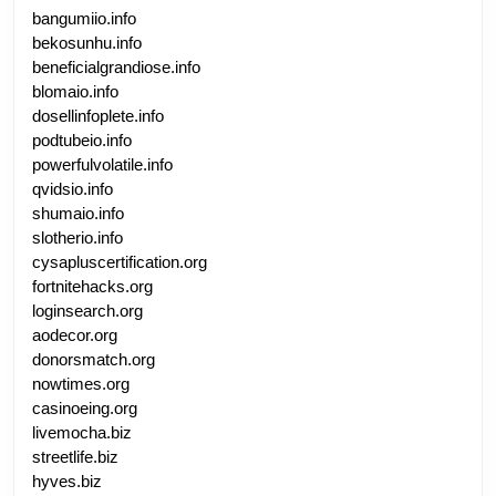
bangumiio.info
bekosunhu.info
beneficialgrandiose.info
blomaio.info
dosellinfoplete.info
podtubeio.info
powerfulvolatile.info
qvidsio.info
shumaio.info
slotherio.info
cysapluscertification.org
fortnitehacks.org
loginsearch.org
aodecor.org
donorsmatch.org
nowtimes.org
casinoeing.org
livemocha.biz
streetlife.biz
hyves.biz