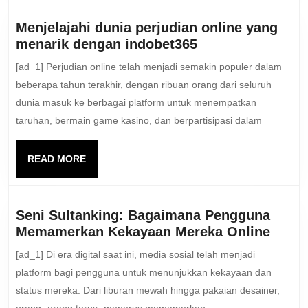
kecantikan
vintage
Menjelajahi dunia perjudian online yang
ini
Menjelajahi
menarik dengan indobet365
dunia
[ad_1] Perjudian online telah menjadi semakin populer dalam
perjudian
beberapa tahun terakhir, dengan ribuan orang dari seluruh
online
dunia masuk ke berbagai platform untuk menempatkan
yang
taruhan, bermain game kasino, dan berpartisipasi dalam
menarik
dengan
indobet365
READ
READ MORE
MORE
Seni Sultanking: Bagaimana Pengguna
Seni
Memamerkan Kekayaan Mereka Online
Sulta
[ad_1] Di era digital saat ini, media sosial telah menjadi
Baga
platform bagi pengguna untuk menunjukkan kekayaan dan
Peng
status mereka. Dari liburan mewah hingga pakaian desainer,
Mema
orang -orang terus -menerus memamerkan