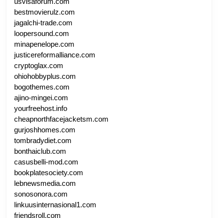
usvisaforum.com
bestmovierulz.com
jagalchi-trade.com
loopersound.com
minapenelope.com
justicereformalliance.com
cryptoglax.com
ohiohobbyplus.com
bogothemes.com
ajino-mingei.com
yourfreehost.info
cheapnorthfacejacketsm.com
gurjoshhomes.com
tombradydiet.com
bonthaiclub.com
casusbelli-mod.com
bookplatesociety.com
lebnewsmedia.com
sonosonora.com
linkuusinternasional1.com
friendsroll.com