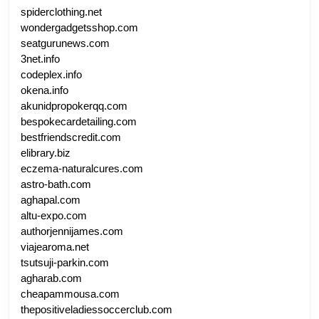
spiderclothing.net
wondergadgetsshop.com
seatgurunews.com
3net.info
codeplex.info
okena.info
akunidpropokerqq.com
bespokecardetailing.com
bestfriendscredit.com
elibrary.biz
eczema-naturalcures.com
astro-bath.com
aghapal.com
altu-expo.com
authorjennijames.com
viajearoma.net
tsutsuji-parkin.com
agharab.com
cheapammousa.com
thepositiveladiessoccerclub.com