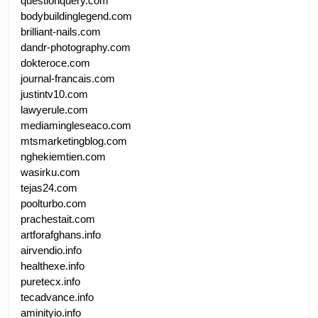
questionquery.com
bodybuildinglegend.com
brilliant-nails.com
dandr-photography.com
dokteroce.com
journal-francais.com
justintv10.com
lawyerule.com
mediamingleseaco.com
mtsmarketingblog.com
nghekiemtien.com
wasirku.com
tejas24.com
poolturbo.com
prachestait.com
artforafghans.info
airvendio.info
healthexe.info
puretecx.info
tecadvance.info
aminityio.info