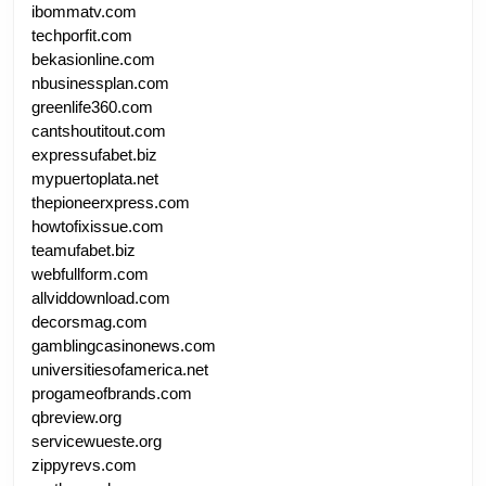
ibommatv.com
techporfit.com
bekasionline.com
nbusinessplan.com
greenlife360.com
cantshoutitout.com
expressufabet.biz
mypuertoplata.net
thepioneerxpress.com
howtofixissue.com
teamufabet.biz
webfullform.com
allviddownload.com
decorsmag.com
gamblingcasinonews.com
universitiesofamerica.net
progameofbrands.com
qbreview.org
servicewueste.org
zippyrevs.com