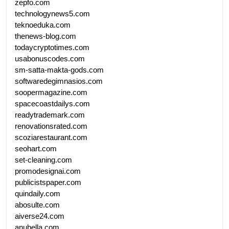
zepfo.com
technologynews5.com
teknoeduka.com
thenews-blog.com
todaycryptotimes.com
usabonuscodes.com
sm-satta-makta-gods.com
softwaredegimnasios.com
soopermagazine.com
spacecoastdailys.com
readytrademark.com
renovationsrated.com
scoziarestaurant.com
seohart.com
set-cleaning.com
promodesignai.com
publicistspaper.com
quindaily.com
abosulte.com
aiverse24.com
anubella.com