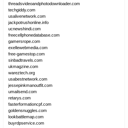
threadsvideoandphotodownloader.com
techgiddy.com
usalivenetwork.com
jackpotrushonline.info
ucnewshindi.com
freecellphonedatabase.com
gamersrope.com
exellewebmedia.com
free-gamestop.com
sinbadtravels.com
ukmagzine.com
wareztech.org
usabestnetwork.com
jessepinkmanoutfit.com
umailsend.com
retarys.com
fasterformationcpf.com
goldensnuggles.com
lookbattlemap.com
buyrdpservice.com