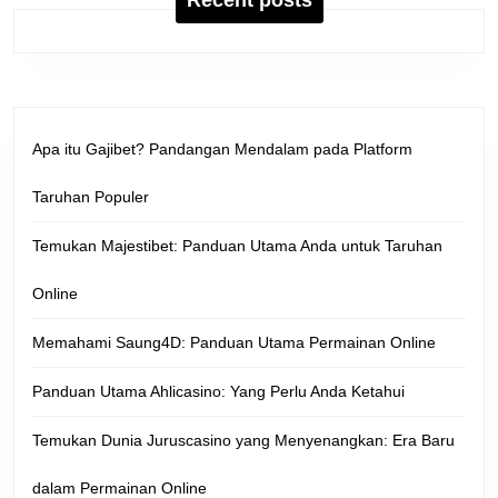
Apa itu Gajibet? Pandangan Mendalam pada Platform
Taruhan Populer
Temukan Majestibet: Panduan Utama Anda untuk Taruhan
Online
Memahami Saung4D: Panduan Utama Permainan Online
Panduan Utama Ahlicasino: Yang Perlu Anda Ketahui
Temukan Dunia Juruscasino yang Menyenangkan: Era Baru
dalam Permainan Online