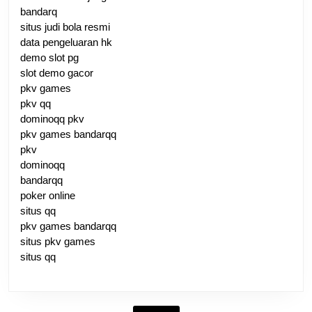
bandarq
situs judi bola resmi
data pengeluaran hk
demo slot pg
slot demo gacor
pkv games
pkv qq
dominoqq pkv
pkv games bandarqq
pkv
dominoqq
bandarqq
poker online
situs qq
pkv games bandarqq
situs pkv games
situs qq