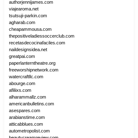
authorjennijames.com
viajearoma.net
tsutsuji-parkin.com
agharab.com
cheapammousa.com
thepositiveladiessoccerclub.com
recetasdecocinafaciles.com
naildesignsidea.net
greatpai.com
paperlanterntheatre.org
freeworshipnetwork.com
watercraftllc.com
abourge.com
afiliixs.com
alharammallz.com
americanbulletins.com
asespares.com
arabianstime.com
atticabblues.com
autometropolist.com
beautycreamreview.com