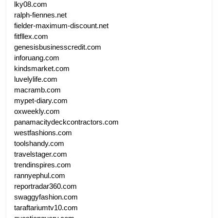
lky08.com
ralph-fiennes.net
fielder-maximum-discount.net
fitfllex.com
genesisbusinesscredit.com
inforuang.com
kindsmarket.com
luvelylife.com
macramb.com
mypet-diary.com
oxweekly.com
panamacitydeckcontractors.com
westfashions.com
toolshandy.com
travelstager.com
trendinspires.com
rannyephul.com
reportradar360.com
swaggyfashion.com
taraftariumtv10.com