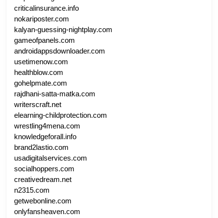
criticalinsurance.info
nokariposter.com
kalyan-guessing-nightplay.com
gameofpanels.com
androidappsdownloader.com
usetimenow.com
healthblow.com
gohelpmate.com
rajdhani-satta-matka.com
writerscraft.net
elearning-childprotection.com
wrestling4mena.com
knowledgeforall.info
brand2lastio.com
usadigitalservices.com
socialhoppers.com
creativedream.net
n2315.com
getwebonline.com
onlyfansheaven.com