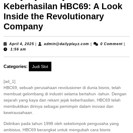
Keberhasilan HBC69: A Look
Inside the Revolutionary
Company
April
admin@dailyplayz.co
April 4, 2025
|
admin@dailyplayz.com
|
0 Comment
|
4,
1:56 am
2025
Categories:
Judi Slot
[ad_1]
HBC69, sebuah perusahaan revolusioner di dunia bisnis, telah
membuat gelombang di industri selama bertahun -tahun. Dengan
sejarah yang kaya dan rekam jejak keberhasilan, HBC69 telah
membuktikan dirinya sebagai pemimpin dalam inovasi dan
kewirausahaan.
Didirikan pada tahun 1998 oleh sekelompok pengusaha yang
ambisius, HBC69 berangkat untuk mengubah cara bisnis