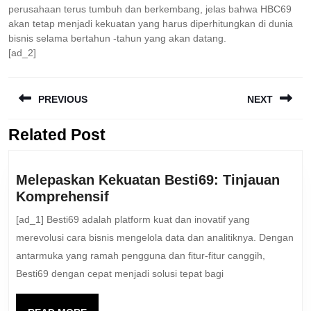
perusahaan terus tumbuh dan berkembang, jelas bahwa HBC69
akan tetap menjadi kekuatan yang harus diperhitungkan di dunia
bisnis selama bertahun -tahun yang akan datang.
[ad_2]
Post
PREVIOUS
NEXT
navigation
Related Post
Previous
Next
post:
post:
Melepaskan Kekuatan Besti69: Tinjauan
Melepaskan
Komprehensif
Kekuatan
[ad_1] Besti69 adalah platform kuat dan inovatif yang
Besti69:
merevolusi cara bisnis mengelola data dan analitiknya. Dengan
Tinjauan
antarmuka yang ramah pengguna dan fitur-fitur canggih,
Komprehensif
Besti69 dengan cepat menjadi solusi tepat bagi