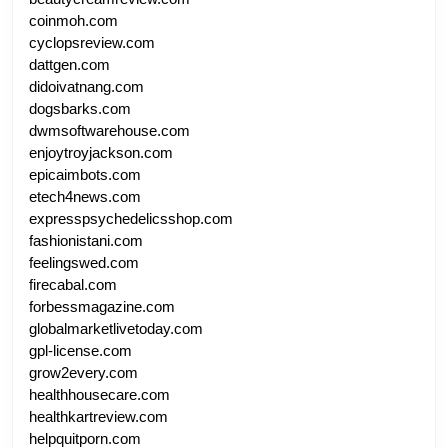
coinmoh.com
cyclopsreview.com
dattgen.com
didoivatnang.com
dogsbarks.com
dwmsoftwarehouse.com
enjoytroyjackson.com
epicaimbots.com
etech4news.com
expresspsychedelicsshop.com
fashionistani.com
feelingswed.com
firecabal.com
forbessmagazine.com
globalmarketlivetoday.com
gpl-license.com
grow2every.com
healthhousecare.com
healthkartreview.com
helpquitporn.com