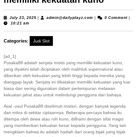
July
admin@dailyplayz.co
July 23, 2025
|
admin@dailyplayz.com
|
0 Comment
|
23,
10:21 am
2025
Categories:
Judi Slot
[ad_1]
Pusaka88 adalah senjata mistis yang memiliki kekuatan kuno,
yang diyakini telah diciptakan oleh makhluk supernatural atau
diberikan oleh kekuatan yang lebih tinggi kepada mereka yang
dianggap layak. Senjata ini dikatakan memiliki kekuatan yang luar
biasa dan sering digunakan dalam pertempuran melawan
kekuatan jahat atau untuk melindungi pengguna dari bahaya.
Asal -usul Pusaka88 diselimuti misteri, dengan banyak legenda
dan mitos di sekitar ciptaannya. Beberapa percaya bahwa itu
ditempa oleh dewa atau roh kuno, diilhami dengan sifat magis
yang memberikan kekuatan besar kepada pengguna. Yang lain
mengklaim bahwa itu adalah hadiah dari orang bijak yang bijak