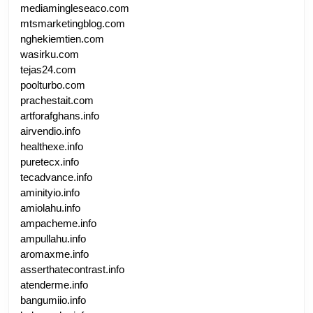
mediamingleseaco.com
mtsmarketingblog.com
nghekiemtien.com
wasirku.com
tejas24.com
poolturbo.com
prachestait.com
artforafghans.info
airvendio.info
healthexe.info
puretecx.info
tecadvance.info
aminityio.info
amiolahu.info
ampacheme.info
ampullahu.info
aromaxme.info
asserthatecontrast.info
atenderme.info
bangumiio.info