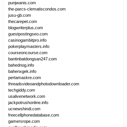
punjwanis.com
the-parcs-clematiscondos.com
jusu-gb.com
thecarepet.com
blogwriterplus.com
guestpostingseo.com
casinogambitpro.info
pokerplaymasters.info
courseoncourse.com
bantinbatdongsan247.com
bahednog.info
bahenxgek.info
pertamaskre.com
threadsvideoandphotodownloader.com
techgiddy.com
usalivenetwork.com
jackpotrushonline.info
ucnewshindi.com
freecellphonedatabase.com
gamersrope.com