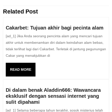
navigation
Related Post
Previous
Next
post:
post:
Cak
Cakarbet: Tujuan akhir bagi pecinta alam
Tuj
[ad_1] Jika Anda seorang pencinta alam yang mencari tujuan
akh
akhir untuk membenamkan diri dalam keindahan alam bebas,
bag
tidak terlihat lagi dari Cakarbet. Terletak di jantung pegunungan
pec
Cakar yang menakjubkan di
ala
READ
READ MORE
MORE
Di dalam benak Aladdin666: Wawancara
eksklusif dengan sensasi internet yang
Di
sulit dipahami
dalam
[ad_1] Selama beberapa tahun terakhir, sosok misterius telah