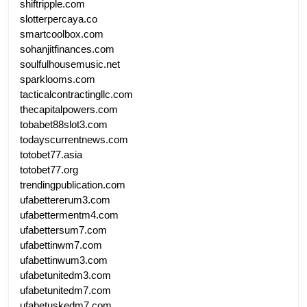
shiftripple.com
slotterpercaya.co
smartcoolbox.com
sohanjitfinances.com
soulfulhousemusic.net
sparklooms.com
tacticalcontractingllc.com
thecapitalpowers.com
tobabet88slot3.com
todayscurrentnews.com
totobet77.asia
totobet77.org
trendingpublication.com
ufabettererum3.com
ufabettermentm4.com
ufabettersum7.com
ufabettinwm7.com
ufabettinwum3.com
ufabetunitedm3.com
ufabetunitedm7.com
ufabetuskedm7.com