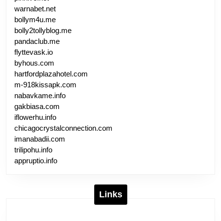
warnabet.net
bollym4u.me
bolly2tollyblog.me
pandaclub.me
flyttevask.io
byhous.com
hartfordplazahotel.com
m-918kissapk.com
nabavkame.info
gakbiasa.com
iflowerhu.info
chicagocrystalconnection.com
imanabadii.com
trilipohu.info
appruptio.info
Links