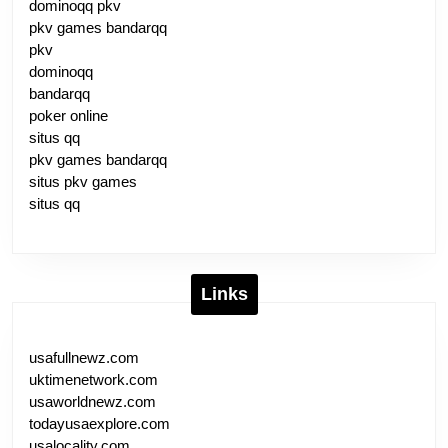
dominoqq pkv
pkv games bandarqq
pkv
dominoqq
bandarqq
poker online
situs qq
pkv games bandarqq
situs pkv games
situs qq
Links
usafullnewz.com
uktimenetwork.com
usaworldnewz.com
todayusaexplore.com
usalocality.com