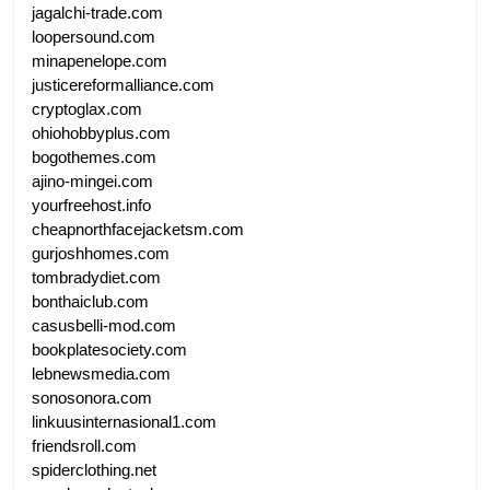
jagalchi-trade.com
loopersound.com
minapenelope.com
justicereformalliance.com
cryptoglax.com
ohiohobbyplus.com
bogothemes.com
ajino-mingei.com
yourfreehost.info
cheapnorthfacejacketsm.com
gurjoshhomes.com
tombradydiet.com
bonthaiclub.com
casusbelli-mod.com
bookplatesociety.com
lebnewsmedia.com
sonosonora.com
linkuusinternasional1.com
friendsroll.com
spiderclothing.net