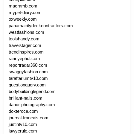
macramb.com
mypet-diary.com
oxweekly.com
panamacitydeckcontractors.com
westfashions.com
toolshandy.com
travelstager.com
trendinspires.com
rannyephul.com
reportradar360.com
swaggyfashion.com
taraftariumtv10.com
questionquery.com
bodybuildinglegend.com
brilliant-nails.com
dandr-photography.com
dokteroce.com
journal-francais.com
justintv10.com
lawyerule.com