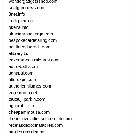
wondergadgetsshop.com
seatgurunews.com
3net.info
codeplex.info
okena.info
akunidpropokerqq.com
bespokecardetailing.com
bestfriendscredit.com
elibrary.biz
eczema-naturalcures.com
astro-bath.com
aghapal.com
altu-expo.com
authorjennijames.com
viajearoma.net
tsutsuji-parkin.com
agharab.com
cheapammousa.com
thepositiveladiessoccerclub.com
recetasdecocinafaciles.com
naildesignsidea.net