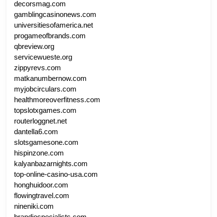
decorsmag.com
gamblingcasinonews.com
universitiesofamerica.net
progameofbrands.com
qbreview.org
servicewueste.org
zippyrevs.com
matkanumbernow.com
myjobcirculars.com
healthmoreoverfitness.com
topslotxgames.com
routerloggnet.net
dantella6.com
slotsgamesone.com
hispinzone.com
kalyanbazarnights.com
top-online-casino-usa.com
honghuidoor.com
flowingtravel.com
nineniki.com
brandiospecialists.com