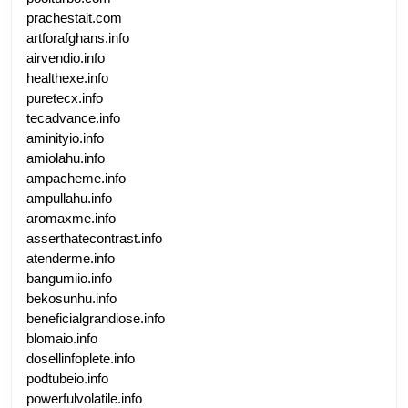
prachestait.com
artforafghans.info
airvendio.info
healthexe.info
puretecx.info
tecadvance.info
aminityio.info
amiolahu.info
ampacheme.info
ampullahu.info
aromaxme.info
asserthatecontrast.info
atenderme.info
bangumiio.info
bekosunhu.info
beneficialgrandiose.info
blomaio.info
dosellinfoplete.info
podtubeio.info
powerfulvolatile.info