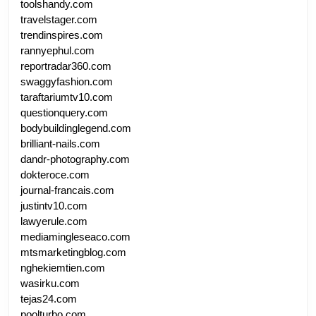
toolshandy.com
travelstager.com
trendinspires.com
rannyephul.com
reportradar360.com
swaggyfashion.com
taraftariumtv10.com
questionquery.com
bodybuildinglegend.com
brilliant-nails.com
dandr-photography.com
dokteroce.com
journal-francais.com
justintv10.com
lawyerule.com
mediamingleseaco.com
mtsmarketingblog.com
nghekiemtien.com
wasirku.com
tejas24.com
poolturbo.com