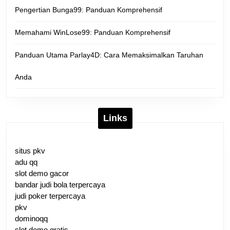
Pengertian Bunga99: Panduan Komprehensif
Memahami WinLose99: Panduan Komprehensif
Panduan Utama Parlay4D: Cara Memaksimalkan Taruhan
Anda
Links
situs pkv
adu qq
slot demo gacor
bandar judi bola terpercaya
judi poker terpercaya
pkv
dominoqq
slot demo gratis