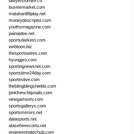
lawyersforhire.co
businemarket.com
matahari88play.net
moneydescriptor.com
youthsmagazine.com
painaidee.net
sportsdarkest.com
webtoon.biz
thesportswires.com
hyungpro.com
sportingnewsnet.com
sportstime24day.com
sporteslive.com
theblingblingshields.com
pinkfrenchtipnails.com
newgamestv.com
sportsgallerys.com
sportsmirrors.net
datasports.net
atasehirescortu.net
engineeringtechub.com