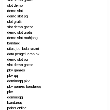
slot demo
demo slot
demo slot pg
slot gratis
slot demo gacor
demo slot gratis
demo slot mahjong
bandarq
situs judi bola resmi
data pengeluaran hk
demo slot pg
slot demo gacor
pkv games
pkv qq
dominoqq pkv
pkv games bandarqq
pkv
dominoqq
bandarqq
poker online