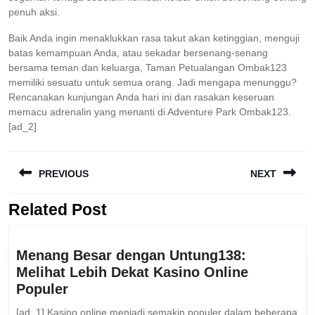
penuh aksi.
Baik Anda ingin menaklukkan rasa takut akan ketinggian, menguji
batas kemampuan Anda, atau sekadar bersenang-senang
bersama teman dan keluarga, Taman Petualangan Ombak123
memiliki sesuatu untuk semua orang. Jadi mengapa menunggu?
Rencanakan kunjungan Anda hari ini dan rasakan keseruan
memacu adrenalin yang menanti di Adventure Park Ombak123.
[ad_2]
Post
PREVIOUS
NEXT
navigation
Related Post
Previous
Next
post:
post:
Menang Besar dengan Untung138:
Melihat Lebih Dekat Kasino Online
Menang
Populer
Besar
[ad_1] Kasino online menjadi semakin populer dalam beberapa