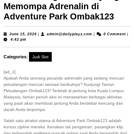
Memompa Adrenalin di
Adventure Park Ombak123
June
admin@dailyplayz.c
June 15, 2026
|
admin@dailyplayz.com
|
0 Comment
|
15,
4:42 pm
2026
Categories:
Judi Slot
[ad_1]
Apakah Anda seorang pecandu adrenalin yang sedang mencari
petualangan mencari sensasi berikutnya? Kunjungi Taman
Petualangan Ombak123! Terletak di jantung kota Kuala Lumpur,
Malaysia, taman penuh aksi ini menawarkan berbagai aktivitas
yang pasti akan membuat jantung Anda berdebar kencang dan
darah Anda terpompa.
Salah satu atraksi utama di Adventure Park Ombak123 adalah
kursus zipline mereka. Kenakan tali pengaman, pasangkan klip,
dan terbanglah melintasi puncak pohon saat Anda berpindah dari