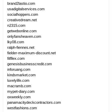
brand2lastio.com
usadigitalservices.com
socialhoppers.com
creativedream.net
n2315.com
getwebonline.com
onlyfansheaven.com
lky08.com
ralph-fiennes.net
fielder-maximum-discount.net
fitfllex.com
genesisbusinesscredit.com
inforuang.com
kindsmarket.com
luvelylife.com
macramb.com
mypet-diary.com
oxweekly.com
panamacitydeckcontractors.com
westfashions.com