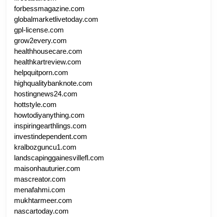
forbessmagazine.com
globalmarketlivetoday.com
gpl-license.com
grow2every.com
healthhousecare.com
healthkartreview.com
helpquitporn.com
highqualitybanknote.com
hostingnews24.com
hottstyle.com
howtodiyanything.com
inspiringearthlings.com
investindependent.com
kralbozguncu1.com
landscapinggainesvillefl.com
maisonhauturier.com
mascreator.com
menafahmi.com
mukhtarmeer.com
nascartoday.com