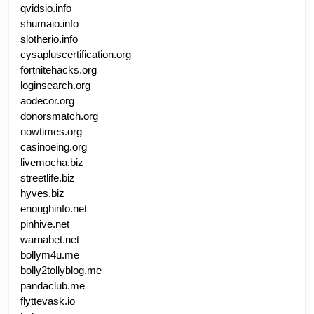
qvidsio.info
shumaio.info
slotherio.info
cysapluscertification.org
fortnitehacks.org
loginsearch.org
aodecor.org
donorsmatch.org
nowtimes.org
casinoeing.org
livemocha.biz
streetlife.biz
hyves.biz
enoughinfo.net
pinhive.net
warnabet.net
bollym4u.me
bolly2tollyblog.me
pandaclub.me
flyttevask.io