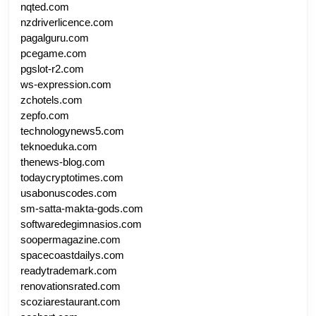
nqted.com
nzdriverlicence.com
pagalguru.com
pcegame.com
pgslot-r2.com
ws-expression.com
zchotels.com
zepfo.com
technologynews5.com
teknoeduka.com
thenews-blog.com
todaycryptotimes.com
usabonuscodes.com
sm-satta-makta-gods.com
softwaredegimnasios.com
soopermagazine.com
spacecoastdailys.com
readytrademark.com
renovationsrated.com
scoziarestaurant.com