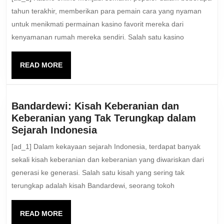
dengan
tahun terakhir, memberikan para pemain cara yang nyaman
Untung138:
untuk menikmati permainan kasino favorit mereka dari
Melihat
kenyamanan rumah mereka sendiri. Salah satu kasino
Lebih
Dekat
Kasino
READ
READ MORE
MORE
Online
Populer
Bandardewi: Kisah Keberanian dan
Keberanian yang Tak Terungkap dalam
Bandardewi:
Sejarah Indonesia
Kisah
[ad_1] Dalam kekayaan sejarah Indonesia, terdapat banyak
Keberanian
sekali kisah keberanian dan keberanian yang diwariskan dari
dan
generasi ke generasi. Salah satu kisah yang sering tak
Keberanian
terungkap adalah kisah Bandardewi, seorang tokoh
yang
Tak
Terungkap
READ
READ MORE
MORE