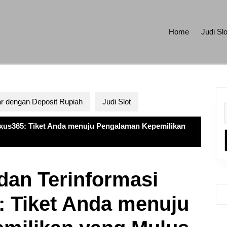
Home
Judi Slo
ar dengan Deposit Rupiah
Judi Slot
exus365: Tiket Anda menuju Pengalaman Kepemilikan
dan Terinformasi
 Tiket Anda menuju