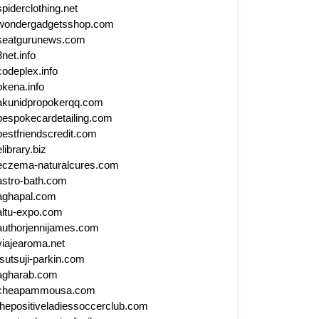
spiderclothing.net
wondergadgetsshop.com
seatgurunews.com
3net.info
codeplex.info
okena.info
akunidpropokerqq.com
bespokecardetailing.com
bestfriendscredit.com
elibrary.biz
eczema-naturalcures.com
astro-bath.com
aghapal.com
altu-expo.com
authorjennijames.com
viajearoma.net
tsutsuji-parkin.com
agharab.com
cheapammousa.com
thepositiveladiessoccerclub.com