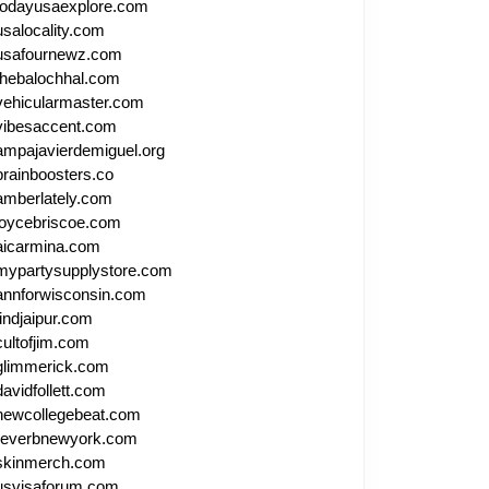
todayusaexplore.com
usalocality.com
usafournewz.com
thebalochhal.com
vehicularmaster.com
vibesaccent.com
ampajavierdemiguel.org
brainboosters.co
amberlately.com
joycebriscoe.com
aicarmina.com
mypartysupplystore.com
annforwisconsin.com
findjaipur.com
cultofjim.com
glimmerick.com
davidfollett.com
newcollegebeat.com
reverbnewyork.com
skinmerch.com
usvisaforum.com