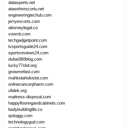
datasports.net
atasehirescortu.net
engineeringtechub.com
jerryescorts.com
attorneylegal.co
voomb.com
techgadgetpoint.com
tvsportsguide24.com
sportsreviews24.com
dubai360blog.com
lucky77slot.org
growmefast.com
mahkotahokislot.com
onlinecancerpharm.com
ufalek.org
mattress-disposal.com
happyflooringandcabinets.com
bodybuildinglife.co
qrdoggy.com
technologygud.com