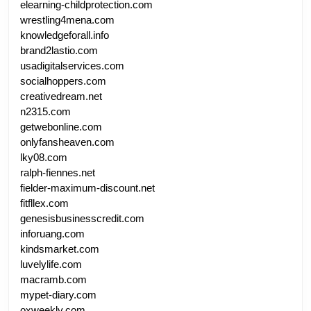
elearning-childprotection.com
wrestling4mena.com
knowledgeforall.info
brand2lastio.com
usadigitalservices.com
socialhoppers.com
creativedream.net
n2315.com
getwebonline.com
onlyfansheaven.com
lky08.com
ralph-fiennes.net
fielder-maximum-discount.net
fitfllex.com
genesisbusinesscredit.com
inforuang.com
kindsmarket.com
luvelylife.com
macramb.com
mypet-diary.com
oxweekly.com