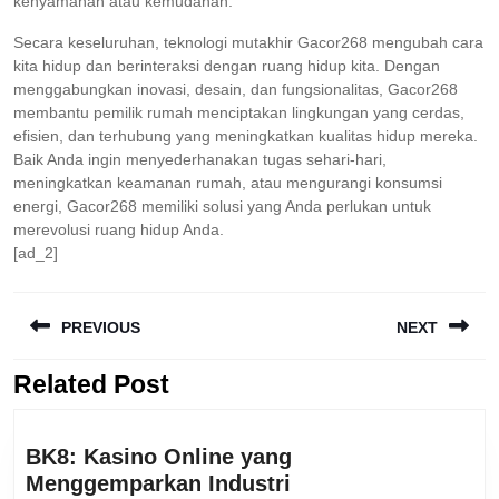
kenyamanan atau kemudahan.
Secara keseluruhan, teknologi mutakhir Gacor268 mengubah cara
kita hidup dan berinteraksi dengan ruang hidup kita. Dengan
menggabungkan inovasi, desain, dan fungsionalitas, Gacor268
membantu pemilik rumah menciptakan lingkungan yang cerdas,
efisien, dan terhubung yang meningkatkan kualitas hidup mereka.
Baik Anda ingin menyederhanakan tugas sehari-hari,
meningkatkan keamanan rumah, atau mengurangi konsumsi
energi, Gacor268 memiliki solusi yang Anda perlukan untuk
merevolusi ruang hidup Anda.
[ad_2]
Post
PREVIOUS
NEXT
navigation
Related Post
Previous
Next
post:
post:
BK8: Kasino Online yang
BK8:
Menggemparkan Industri