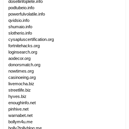
dosellinfoplete.info
podtubeio.info
powerfulvolatile.info
qvidsio.info
shumaio.info
slotherio.info
cysapluscertification.org
fortnitehacks.org
loginsearch.org
aodecor.org
donorsmatch.org
nowtimes.org
casinoeing.org
livemocha.biz
streetlife.biz
hyves.biz
enoughinfo.net
pinhive.net
warnabet.net
bollym4u.me
bolly2tollyblog.me