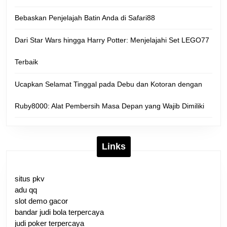
Bebaskan Penjelajah Batin Anda di Safari88
Dari Star Wars hingga Harry Potter: Menjelajahi Set LEGO77
Terbaik
Ucapkan Selamat Tinggal pada Debu dan Kotoran dengan
Ruby8000: Alat Pembersih Masa Depan yang Wajib Dimiliki
Links
situs pkv
adu qq
slot demo gacor
bandar judi bola terpercaya
judi poker terpercaya