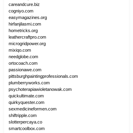
careandcure.biz
cogniyo.com
easymagazines.org
hirfanjilasmi.com
hometricks.org
leathercraftpro.com
microgridpower.org
mixiqo.com
needglobe.com
ortocoach.com
passionawe.com
pittsburghpaintingprofessionals.com
plumberryworks.com
psychoterapiawioletanowak.com
quickultimate.com
quirkyquester.com
sexmedicineformen.com
shiftripple.com
slotterpercaya.co
smartcoolbox.com