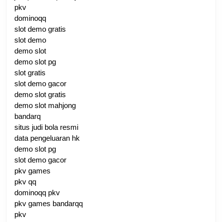
pkv
dominoqq
slot demo gratis
slot demo
demo slot
demo slot pg
slot gratis
slot demo gacor
demo slot gratis
demo slot mahjong
bandarq
situs judi bola resmi
data pengeluaran hk
demo slot pg
slot demo gacor
pkv games
pkv qq
dominoqq pkv
pkv games bandarqq
pkv