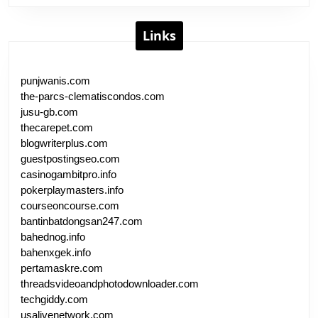
Links
punjwanis.com
the-parcs-clematiscondos.com
jusu-gb.com
thecarepet.com
blogwriterplus.com
guestpostingseo.com
casinogambitpro.info
pokerplaymasters.info
courseoncourse.com
bantinbatdongsan247.com
bahednog.info
bahenxgek.info
pertamaskre.com
threadsvideoandphotodownloader.com
techgiddy.com
usalivenetwork.com