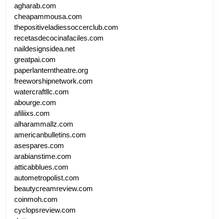
agharab.com
cheapammousa.com
thepositiveladiessoccerclub.com
recetasdecocinafaciles.com
naildesignsidea.net
greatpai.com
paperlanterntheatre.org
freeworshipnetwork.com
watercraftllc.com
abourge.com
afiliixs.com
alharammallz.com
americanbulletins.com
asespares.com
arabianstime.com
atticabblues.com
autometropolist.com
beautycreamreview.com
coinmoh.com
cyclopsreview.com