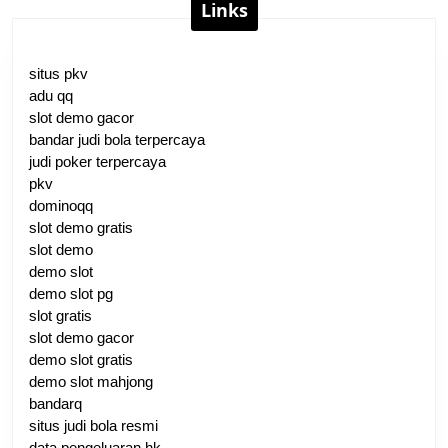
Links
situs pkv
adu qq
slot demo gacor
bandar judi bola terpercaya
judi poker terpercaya
pkv
dominoqq
slot demo gratis
slot demo
demo slot
demo slot pg
slot gratis
slot demo gacor
demo slot gratis
demo slot mahjong
bandarq
situs judi bola resmi
data pengeluaran hk