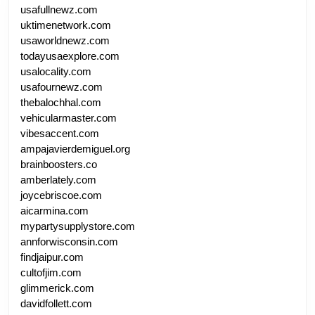
usafullnewz.com
uktimenetwork.com
usaworldnewz.com
todayusaexplore.com
usalocality.com
usafournewz.com
thebalochhal.com
vehicularmaster.com
vibesaccent.com
ampajavierdemiguel.org
brainboosters.co
amberlately.com
joycebriscoe.com
aicarmina.com
mypartysupplystore.com
annforwisconsin.com
findjaipur.com
cultofjim.com
glimmerick.com
davidfollett.com