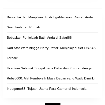
Bersantai dan Manjakan diri di LigaMansion: Rumah Anda
Saat Jauh dari Rumah
Bebaskan Penjelajah Batin Anda di Safari88
Dari Star Wars hingga Harry Potter: Menjelajahi Set LEGO77
Terbaik
Ucapkan Selamat Tinggal pada Debu dan Kotoran dengan
Ruby8000: Alat Pembersih Masa Depan yang Wajib Dimiliki
Indogame88: Tujuan Utama Para Gamer di Indonesia