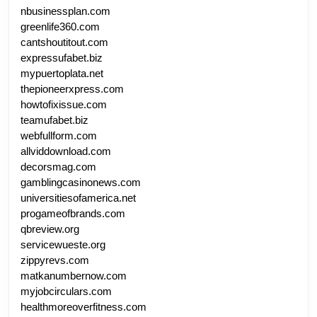
nbusinessplan.com
greenlife360.com
cantshoutitout.com
expressufabet.biz
mypuertoplata.net
thepioneerxpress.com
howtofixissue.com
teamufabet.biz
webfullform.com
allviddownload.com
decorsmag.com
gamblingcasinonews.com
universitiesofamerica.net
progameofbrands.com
qbreview.org
servicewueste.org
zippyrevs.com
matkanumbernow.com
myjobcirculars.com
healthmoreoverfitness.com