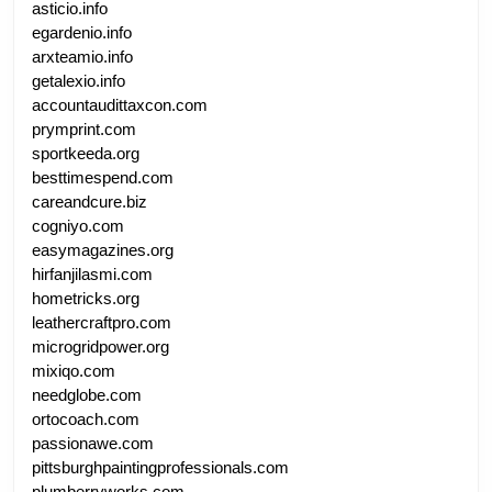
asticio.info
egardenio.info
arxteamio.info
getalexio.info
accountaudittaxcon.com
prymprint.com
sportkeeda.org
besttimespend.com
careandcure.biz
cogniyo.com
easymagazines.org
hirfanjilasmi.com
hometricks.org
leathercraftpro.com
microgridpower.org
mixiqo.com
needglobe.com
ortocoach.com
passionawe.com
pittsburghpaintingprofessionals.com
plumberryworks.com