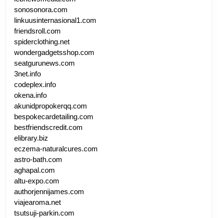
sonosonora.com
linkuusinternasional1.com
friendsroll.com
spiderclothing.net
wondergadgetsshop.com
seatgurunews.com
3net.info
codeplex.info
okena.info
akunidpropokerqq.com
bespokecardetailing.com
bestfriendscredit.com
elibrary.biz
eczema-naturalcures.com
astro-bath.com
aghapal.com
altu-expo.com
authorjennijames.com
viajearoma.net
tsutsuji-parkin.com