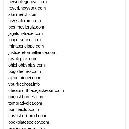
newcollegebeat.com
reverbnewyork.com
skinmerch.com
usvisaforum.com
bestmovierulz.com
jagalchi-trade.com
loopersound.com
minapenelope.com
justicereformalliance.com
cryptoglax.com
ohiohobbyplus.com
bogothemes.com
ajino-mingei.com
yourfreehost.info
cheapnorthfacejacketsm.com
gurjoshhomes.com
tombradydiet.com
bonthaiclub.com
casusbelli-mod.com
bookplatesociety.com
lebnewsmedia.com