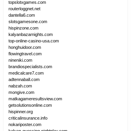
topslotxgames.com
routerloggnet.net
dantella6.com
slotsgamesone.com
hispinzone.com
kalyanbazarnights.com
top-online-casino-usa.com
honghuidoor.com
flowingtravel.com
nineniki.com
brandiospecialists.com
medicalcare7.com
adtennaball.com
nabzah.com
mongive.com
matkagameresultsview.com
getsolutionsonline.com
hispinner.org
criticalinsurance.info
nokariposter.com
kalyan-guessing-nightplay.com