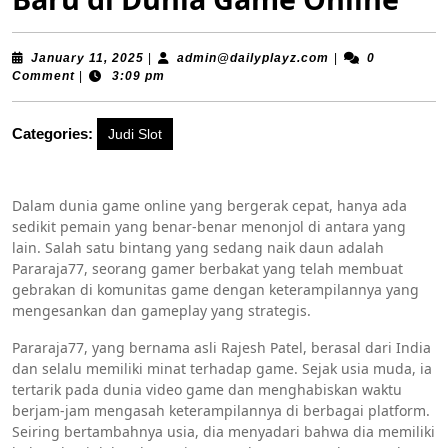
January
admin@dailyplay
January 11, 2025
|
admin@dailyplayz.com
|
0
11,
Comment
|
3:09 pm
2025
Categories:
Judi Slot
Dalam dunia game online yang bergerak cepat, hanya ada
sedikit pemain yang benar-benar menonjol di antara yang
lain. Salah satu bintang yang sedang naik daun adalah
Pararaja77, seorang gamer berbakat yang telah membuat
gebrakan di komunitas game dengan keterampilannya yang
mengesankan dan gameplay yang strategis.
Pararaja77, yang bernama asli Rajesh Patel, berasal dari India
dan selalu memiliki minat terhadap game. Sejak usia muda, ia
tertarik pada dunia video game dan menghabiskan waktu
berjam-jam mengasah keterampilannya di berbagai platform.
Seiring bertambahnya usia, dia menyadari bahwa dia memiliki