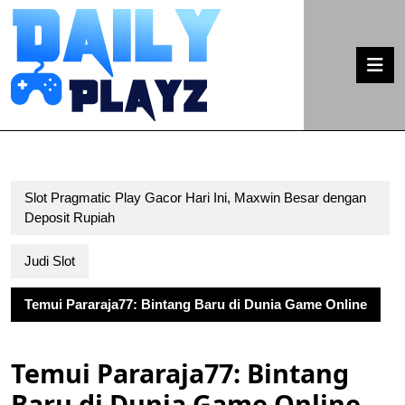
Skip
to
content
O
Skip
B
to
content
Slot Pragmatic Play Gacor Hari Ini, Maxwin Besar dengan
Deposit Rupiah
Judi Slot
Temui Pararaja77: Bintang Baru di Dunia Game Online
Temui Pararaja77: Bintang
Baru di Dunia Game Online