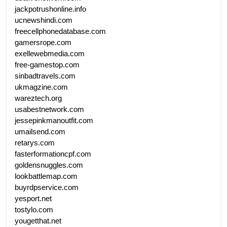
jackpotrushonline.info
ucnewshindi.com
freecellphonedatabase.com
gamersrope.com
exellewebmedia.com
free-gamestop.com
sinbadtravels.com
ukmagzine.com
wareztech.org
usabestnetwork.com
jessepinkmanoutfit.com
umailsend.com
retarys.com
fasterformationcpf.com
goldensnuggles.com
lookbattlemap.com
buyrdpservice.com
yesport.net
tostylo.com
yougetthat.net