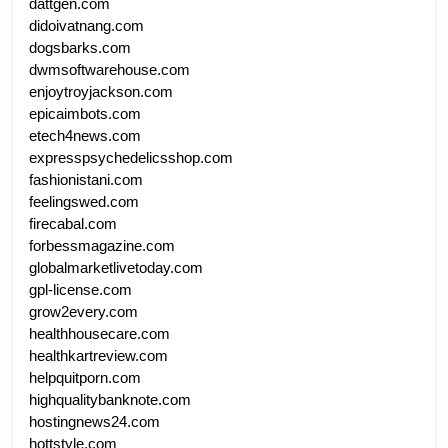
dattgen.com
didoivatnang.com
dogsbarks.com
dwmsoftwarehouse.com
enjoytroyjackson.com
epicaimbots.com
etech4news.com
expresspsychedelicsshop.com
fashionistani.com
feelingswed.com
firecabal.com
forbessmagazine.com
globalmarketlivetoday.com
gpl-license.com
grow2every.com
healthhousecare.com
healthkartreview.com
helpquitporn.com
highqualitybanknote.com
hostingnews24.com
hottstyle.com