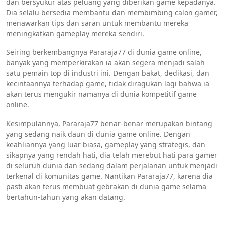
dan bersyukur atas peluang yang diberikan game kepadanya.
Dia selalu bersedia membantu dan membimbing calon gamer,
menawarkan tips dan saran untuk membantu mereka
meningkatkan gameplay mereka sendiri.
Seiring berkembangnya Pararaja77 di dunia game online,
banyak yang memperkirakan ia akan segera menjadi salah
satu pemain top di industri ini. Dengan bakat, dedikasi, dan
kecintaannya terhadap game, tidak diragukan lagi bahwa ia
akan terus mengukir namanya di dunia kompetitif game
online.
Kesimpulannya, Pararaja77 benar-benar merupakan bintang
yang sedang naik daun di dunia game online. Dengan
keahliannya yang luar biasa, gameplay yang strategis, dan
sikapnya yang rendah hati, dia telah merebut hati para gamer
di seluruh dunia dan sedang dalam perjalanan untuk menjadi
terkenal di komunitas game. Nantikan Pararaja77, karena dia
pasti akan terus membuat gebrakan di dunia game selama
bertahun-tahun yang akan datang.