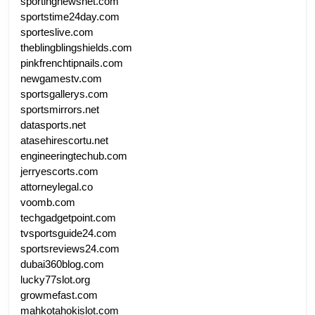
sportingnewsnet.com
sportstime24day.com
sporteslive.com
theblingblingshields.com
pinkfrenchtipnails.com
newgamestv.com
sportsgallerys.com
sportsmirrors.net
datasports.net
atasehirescortu.net
engineeringtechub.com
jerryescorts.com
attorneylegal.co
voomb.com
techgadgetpoint.com
tvsportsguide24.com
sportsreviews24.com
dubai360blog.com
lucky77slot.org
growmefast.com
mahkotahokislot.com