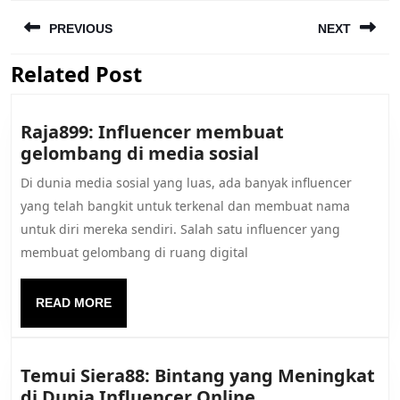
Post
navigation
PREVIOUS
NEXT
Related Post
Previous
Next
post:
post:
Raja899: Influencer membuat
Raja899:
gelombang di media sosial
Influencer
Di dunia media sosial yang luas, ada banyak influencer
membuat
yang telah bangkit untuk terkenal dan membuat nama
gelombang
untuk diri mereka sendiri. Salah satu influencer yang
di
membuat gelombang di ruang digital
media
sosial
READ
READ MORE
MORE
Temui Siera88: Bintang yang Meningkat
Temui
di Dunia Influencer Online