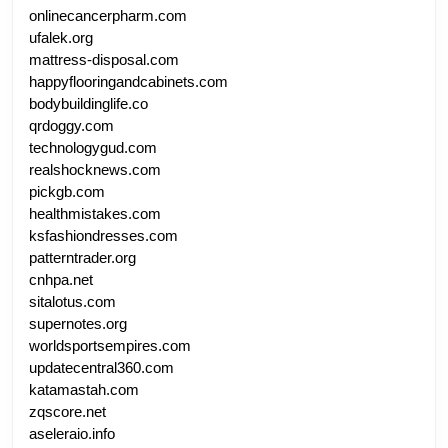
onlinecancerpharm.com
ufalek.org
mattress-disposal.com
happyflooringandcabinets.com
bodybuildinglife.co
qrdoggy.com
technologygud.com
realshocknews.com
pickgb.com
healthmistakes.com
ksfashiondresses.com
patterntrader.org
cnhpa.net
sitalotus.com
supernotes.org
worldsportsempires.com
updatecentral360.com
katamastah.com
zqscore.net
aseleraio.info