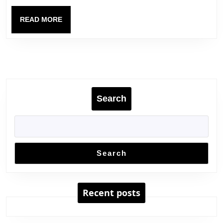
Keanggotaan
Terakhir
READ
READ MORE
MORE
Search
Search
Recent posts