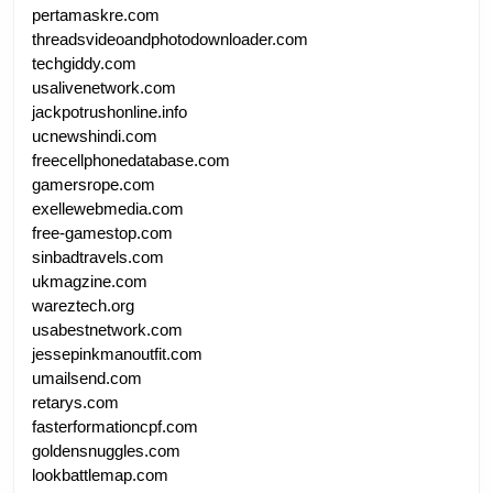
pertamaskre.com
threadsvideoandphotodownloader.com
techgiddy.com
usalivenetwork.com
jackpotrushonline.info
ucnewshindi.com
freecellphonedatabase.com
gamersrope.com
exellewebmedia.com
free-gamestop.com
sinbadtravels.com
ukmagzine.com
wareztech.org
usabestnetwork.com
jessepinkmanoutfit.com
umailsend.com
retarys.com
fasterformationcpf.com
goldensnuggles.com
lookbattlemap.com