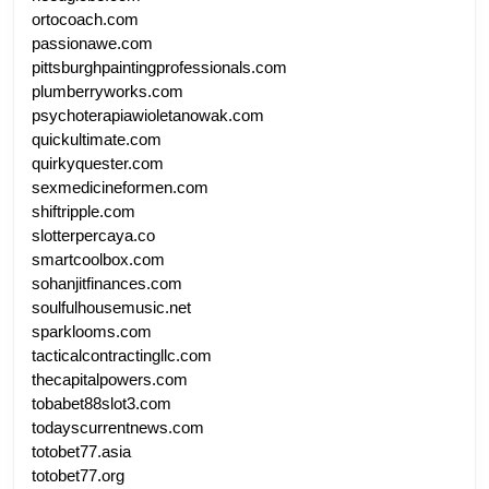
ortocoach.com
passionawe.com
pittsburghpaintingprofessionals.com
plumberryworks.com
psychoterapiawioletanowak.com
quickultimate.com
quirkyquester.com
sexmedicineformen.com
shiftripple.com
slotterpercaya.co
smartcoolbox.com
sohanjitfinances.com
soulfulhousemusic.net
sparklooms.com
tacticalcontractingllc.com
thecapitalpowers.com
tobabet88slot3.com
todayscurrentnews.com
totobet77.asia
totobet77.org