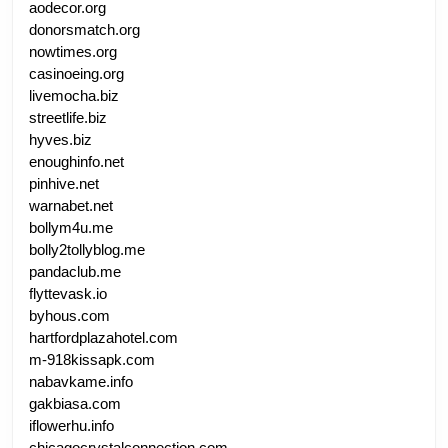
aodecor.org
donorsmatch.org
nowtimes.org
casinoeing.org
livemocha.biz
streetlife.biz
hyves.biz
enoughinfo.net
pinhive.net
warnabet.net
bollym4u.me
bolly2tollyblog.me
pandaclub.me
flyttevask.io
byhous.com
hartfordplazahotel.com
m-918kissapk.com
nabavkame.info
gakbiasa.com
iflowerhu.info
chicagocrystalconnection.com