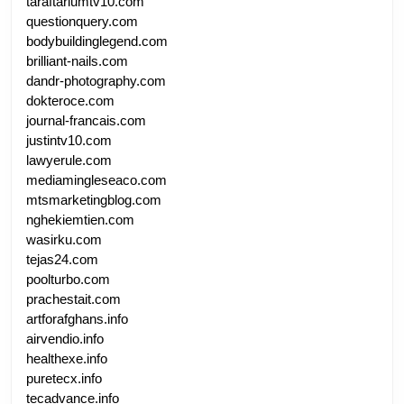
taraftariumtv10.com
questionquery.com
bodybuildinglegend.com
brilliant-nails.com
dandr-photography.com
dokteroce.com
journal-francais.com
justintv10.com
lawyerule.com
mediamingleseaco.com
mtsmarketingblog.com
nghekiemtien.com
wasirku.com
tejas24.com
poolturbo.com
prachestait.com
artforafghans.info
airvendio.info
healthexe.info
puretecx.info
tecadvance.info