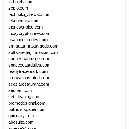
zchotels.com
zepfo.com
technologynews5.com
teknoeduka.com
thenews-blog.com
todaycryptotimes.com
usabonuscodes.com
sm-satta-makta-gods.com
softwaredegimnasios.com
soopermagazine.com
spacecoastdailys.com
readytrademark.com
renovationsrated.com
scoziarestaurant.com
seohart.com
set-cleaning.com
promodesignai.com
publicistspaper.com
quindaily.com
abosulte.com
aiverse24.com