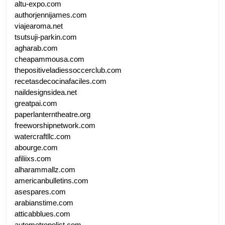
altu-expo.com
authorjennijames.com
viajearoma.net
tsutsuji-parkin.com
agharab.com
cheapammousa.com
thepositiveladiessoccerclub.com
recetasdecocinafaciles.com
naildesignsidea.net
greatpai.com
paperlanterntheatre.org
freeworshipnetwork.com
watercraftllc.com
abourge.com
afiliixs.com
alharammallz.com
americanbulletins.com
asespares.com
arabianstime.com
atticabblues.com
autometropolist.com