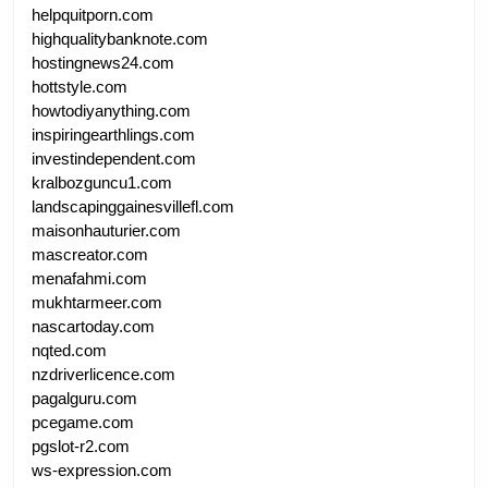
helpquitporn.com
highqualitybanknote.com
hostingnews24.com
hottstyle.com
howtodiyanything.com
inspiringearthlings.com
investindependent.com
kralbozguncu1.com
landscapinggainesvillefl.com
maisonhauturier.com
mascreator.com
menafahmi.com
mukhtarmeer.com
nascartoday.com
nqted.com
nzdriverlicence.com
pagalguru.com
pcegame.com
pgslot-r2.com
ws-expression.com