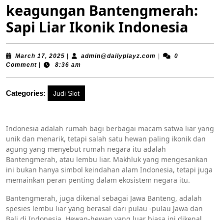
keagungan Bantengmerah:
Sapi Liar Ikonik Indonesia
March
admin@dailyplayz.
March 17, 2025
|
admin@dailyplayz.com
|
0
17,
Comment
|
8:36 am
2025
Categories:
Judi Slot
Indonesia adalah rumah bagi berbagai macam satwa liar yang
unik dan menarik, tetapi salah satu hewan paling ikonik dan
agung yang menyebut rumah negara itu adalah
Bantengmerah, atau lembu liar. Makhluk yang mengesankan
ini bukan hanya simbol keindahan alam Indonesia, tetapi juga
memainkan peran penting dalam ekosistem negara itu.
Bantengmerah, juga dikenal sebagai Jawa Banteng, adalah
spesies lembu liar yang berasal dari pulau -pulau Jawa dan
Bali di Indonesia. Hewan-hewan yang luar biasa ini dikenal