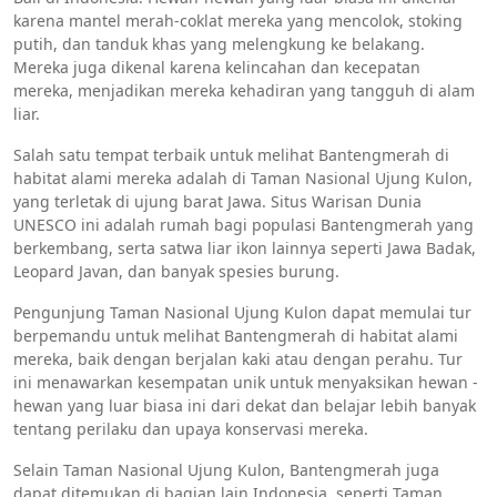
karena mantel merah-coklat mereka yang mencolok, stoking
putih, dan tanduk khas yang melengkung ke belakang.
Mereka juga dikenal karena kelincahan dan kecepatan
mereka, menjadikan mereka kehadiran yang tangguh di alam
liar.
Salah satu tempat terbaik untuk melihat Bantengmerah di
habitat alami mereka adalah di Taman Nasional Ujung Kulon,
yang terletak di ujung barat Jawa. Situs Warisan Dunia
UNESCO ini adalah rumah bagi populasi Bantengmerah yang
berkembang, serta satwa liar ikon lainnya seperti Jawa Badak,
Leopard Javan, dan banyak spesies burung.
Pengunjung Taman Nasional Ujung Kulon dapat memulai tur
berpemandu untuk melihat Bantengmerah di habitat alami
mereka, baik dengan berjalan kaki atau dengan perahu. Tur
ini menawarkan kesempatan unik untuk menyaksikan hewan -
hewan yang luar biasa ini dari dekat dan belajar lebih banyak
tentang perilaku dan upaya konservasi mereka.
Selain Taman Nasional Ujung Kulon, Bantengmerah juga
dapat ditemukan di bagian lain Indonesia, seperti Taman