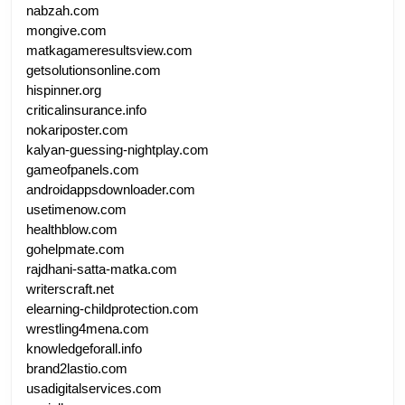
nabzah.com
mongive.com
matkagameresultsview.com
getsolutionsonline.com
hispinner.org
criticalinsurance.info
nokariposter.com
kalyan-guessing-nightplay.com
gameofpanels.com
androidappsdownloader.com
usetimenow.com
healthblow.com
gohelpmate.com
rajdhani-satta-matka.com
writerscraft.net
elearning-childprotection.com
wrestling4mena.com
knowledgeforall.info
brand2lastio.com
usadigitalservices.com