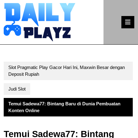
Skip
to
content
O
Skip
B
to
content
Slot Pragmatic Play Gacor Hari Ini, Maxwin Besar dengan
Deposit Rupiah
Judi Slot
Temui Sadewa77: Bintang Baru di Dunia Pembuatan
Konten Online
Temui Sadewa77: Bintang