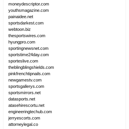
moneydescriptor.com
youthsmagazine.com
painaidee.net
sportsdarkest.com
webtoon.biz
thesportswires.com
hyungpro.com
sportingnewsnet.com
sportstime24day.com
sporteslive.com
theblingblingshields.com
pinkfrenchtipnails.com
newgamestv.com
sportsgallerys.com
sportsmirrors.net
datasports.net
atasehirescortu.net
engineeringtechub.com
jerryescorts.com
attorneylegal.co