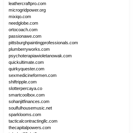
leathercraftpro.com
microgridpower.org
mixiqo.com
needglobe.com
ortocoach.com
passionawe.com
pittsburghpaintingprofessionals.com
plumberryworks.com
psychoterapiawioletanowak.com
quickultimate.com
quirkyquester.com
sexmedicineformen.com
shiftripple.com
slotterpercaya.co
smartcoolbox.com
sohanjitfinances.com
soulfulhousemusic.net
sparklooms.com
tacticalcontractingllc.com
thecapitalpowers.com