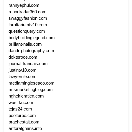
rannyephul.com
reportradar360.com
swaggyfashion.com
taraftariumtv10.com
questionquery.com
bodybuildinglegend.com
brilliant-nails.com
dandr-photography.com
dokteroce.com
journal-francais.com
justintv10.com
lawyerule.com
mediamingleseaco.com
mtsmarketingblog.com
nghekiemtien.com
wasirku.com
tejas24.com
poolturbo.com
prachestait.com
artforafghans.info