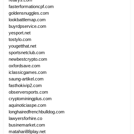
fasterformationcpf.com
goldensnuggles.com
lookbattlemap.com
buyrdpservice.com
yesport.net
tostylo.com
yougetthat.net
sportsnetclub.com
newbestcrypto.com
oxfordsave.com
iclassicgames.com
saung-artikel.com
fasthokivip2.com
observersports.com
cryptominingplus.com
aquinoticiaspe.com
longhairedfrenchbulldog.com
lawyersforhire.co
businemarket.com
matahari88play.net