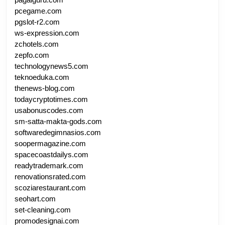
pcegame.com
pgslot-r2.com
ws-expression.com
zchotels.com
zepfo.com
technologynews5.com
teknoeduka.com
thenews-blog.com
todaycryptotimes.com
usabonuscodes.com
sm-satta-makta-gods.com
softwaredegimnasios.com
soopermagazine.com
spacecoastdailys.com
readytrademark.com
renovationsrated.com
scoziarestaurant.com
seohart.com
set-cleaning.com
promodesignai.com