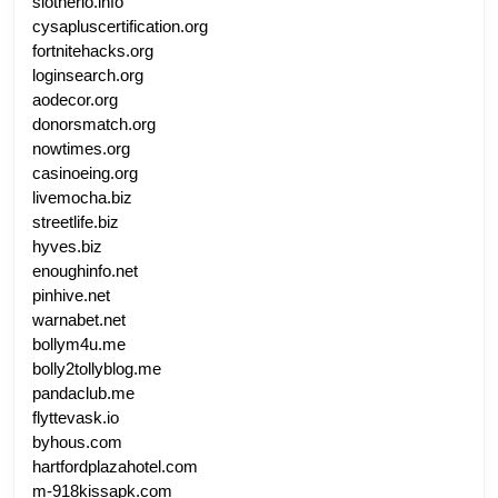
slotherio.info
cysapluscertification.org
fortnitehacks.org
loginsearch.org
aodecor.org
donorsmatch.org
nowtimes.org
casinoeing.org
livemocha.biz
streetlife.biz
hyves.biz
enoughinfo.net
pinhive.net
warnabet.net
bollym4u.me
bolly2tollyblog.me
pandaclub.me
flyttevask.io
byhous.com
hartfordplazahotel.com
m-918kissapk.com