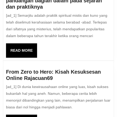
pandangan bagian dalam pada sejarah
Mengungkap
dan praktiknya
Rahasia
[ad_1] Semarjitu adalah praktik spiritual mistis dan kuno yang
Semarjitu:
telah diselimuti kerahasiaan selama berabad -abad. Terlepas
pandangan
dari sifatnya yang misterius, telah mendapatkan popularitas
bagian
dalam beberapa tahun terakhir ketika orang mencari
dalam
pada
sejarah
READ
READ MORE
MORE
dan
praktiknya
From Zero to Hero: Kisah Kesuksesan
From
Online Rajacuan69
Zero
[ad_1] Di dunia kewirausahaan online yang luas, kisah sukses
to
bukanlah hal yang aneh. Namun, beberapa cerita lebih
Hero:
menonjol dibandingkan yang lain, menampilkan perjalanan luar
Kisah
biasa dari nol hingga menjadi pahlawan.
Kesuksesan
Online