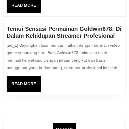
Rajacuan69
READ
READ MORE
MORE
Temui Sensasi Permainan Goldwin678: Di
Temu
Dalam Kehidupan Streamer Profesional
Sens
[ad_1] Bayangkan bisa mencari nafkah dengan bermain video
Perm
game sepanjang hari. Bagi Goldwin678, mimpi itu telah
Gold
menjadi kenyataan. Dengan jutaan pengikut dan basis
Di
penggemar yang berkembang, streamer profesional ini telah
Dala
Kehi
Stre
READ
READ MORE
MORE
Profe