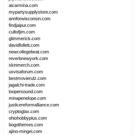
aicarmina.com
mypartysupplystore.com
annforwisconsin.com
findjaipur.com
cultofjim.com
glimmerick.com
davidfollett.com
newcollegebeat.com
reverbnewyork.com
skinmerch.com
usvisaforum.com
bestmovierulz.com
jagalchi-trade.com
loopersound.com
minapenelope.com
justicereformalliance.com
cryptoglax.com
ohiohobbyplus.com
bogothemes.com
ajino-mingei.com