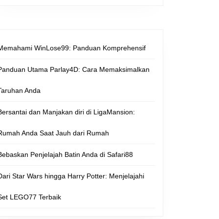
Memahami WinLose99: Panduan Komprehensif
Panduan Utama Parlay4D: Cara Memaksimalkan
Taruhan Anda
Bersantai dan Manjakan diri di LigaMansion:
Rumah Anda Saat Jauh dari Rumah
Bebaskan Penjelajah Batin Anda di Safari88
Dari Star Wars hingga Harry Potter: Menjelajahi
Set LEGO77 Terbaik