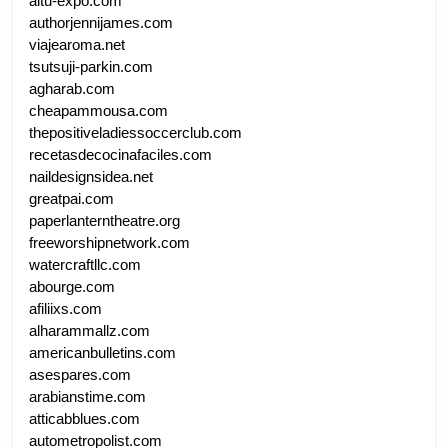
altu-expo.com
authorjennijames.com
viajearoma.net
tsutsuji-parkin.com
agharab.com
cheapammousa.com
thepositiveladiessoccerclub.com
recetasdecocinafaciles.com
naildesignsidea.net
greatpai.com
paperlanterntheatre.org
freeworshipnetwork.com
watercraftllc.com
abourge.com
afiliixs.com
alharammallz.com
americanbulletins.com
asespares.com
arabianstime.com
atticabblues.com
autometropolist.com