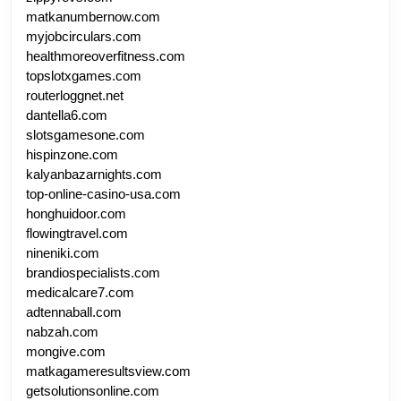
matkanumbernow.com
myjobcirculars.com
healthmoreoverfitness.com
topslotxgames.com
routerloggnet.net
dantella6.com
slotsgamesone.com
hispinzone.com
kalyanbazarnights.com
top-online-casino-usa.com
honghuidoor.com
flowingtravel.com
nineniki.com
brandiospecialists.com
medicalcare7.com
adtennaball.com
nabzah.com
mongive.com
matkagameresultsview.com
getsolutionsonline.com