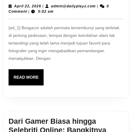
Alam
April
admin@dailyplayz
April 22, 2026
|
admin@dailyplayz.com
|
0
22,
Comment
|
5:02 am
Bosgacor:
2026
Impian
[ad_1] Bosgacor adalah permata tersembunyi yang terletak
Seorang
di jantung pedesaan, tempat dengan keindahan alam tak
Fotografer
tertandingi yang telah lama menjadi tujuan favorit para
fotografer yang ingin mengabadikan pemandangan
menakjubkan. Dengan
READ
READ MORE
MORE
Dari Gamer Biasa hingga
Selebriti Online: Bangkitnya