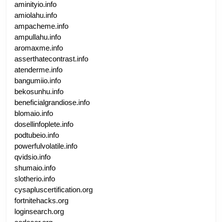
aminityio.info
amiolahu.info
ampacheme.info
ampullahu.info
aromaxme.info
asserthatecontrast.info
atenderme.info
bangumiio.info
bekosunhu.info
beneficialgrandiose.info
blomaio.info
dosellinfoplete.info
podtubeio.info
powerfulvolatile.info
qvidsio.info
shumaio.info
slotherio.info
cysapluscertification.org
fortnitehacks.org
loginsearch.org