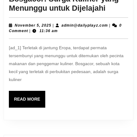
Bosgaco
Menunggu untuk Dijelajahi
Surga
Kuliner
November
admin@dailyp
November 5, 2025
|
admin@dailyplayz.com
|
0
5,
Comment
|
11:36 am
yang
2025
Menung
[ad_1] Terletak di jantung Eropa, terdapat permata
untuk
tersembunyi yang menunggu untuk ditemukan oleh pecinta
Dijelajah
makanan dan penggemar kuliner. Bosgacor, sebuah kota
kecil yang terletak di perbukitan pedesaan, adalah surga
kuliner
READ
READ MORE
MORE