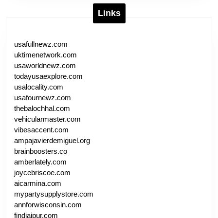
Links
usafullnewz.com
uktimenetwork.com
usaworldnewz.com
todayusaexplore.com
usalocality.com
usafournewz.com
thebalochhal.com
vehicularmaster.com
vibesaccent.com
ampajavierdemiguel.org
brainboosters.co
amberlately.com
joycebriscoe.com
aicarmina.com
mypartysupplystore.com
annforwisconsin.com
findjaipur.com