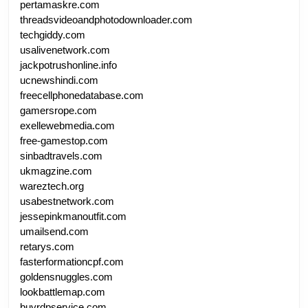
pertamaskre.com
threadsvideoandphotodownloader.com
techgiddy.com
usalivenetwork.com
jackpotrushonline.info
ucnewshindi.com
freecellphonedatabase.com
gamersrope.com
exellewebmedia.com
free-gamestop.com
sinbadtravels.com
ukmagzine.com
wareztech.org
usabestnetwork.com
jessepinkmanoutfit.com
umailsend.com
retarys.com
fasterformationcpf.com
goldensnuggles.com
lookbattlemap.com
buyrdpservice.com