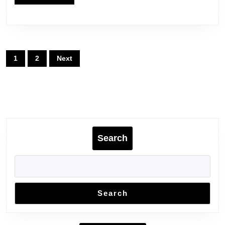
MORE
Posts
1
2
Next
navigation
Search
Search