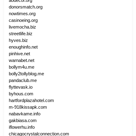
aodecor.org
donorsmatch.org
nowtimes.org
casinoeing.org
livemocha.biz
streetlife.biz
hyves.biz
enoughinfo.net
pinhive.net
warnabet.net
bollym4u.me
bolly2tollyblog.me
pandaclub.me
flyttevask.io
byhous.com
hartfordplazahotel.com
m-918kissapk.com
nabavkame.info
gakbiasa.com
iflowerhu.info
chicagocrystalconnection.com